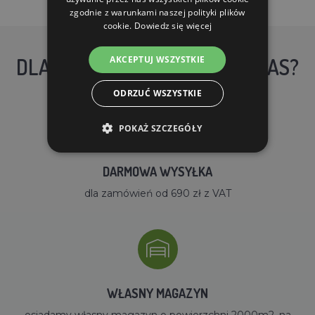
zgodnie z warunkami naszej polityki plików
cookie.
Dowiedz się więcej
AKCEPTUJ WSZYSTKIE
DLACZEGO WARTO KUPIĆ U NAS?
ODRZUĆ WSZYSTKIE
POKAŻ SZCZEGÓŁY
DARMOWA WYSYŁKA
dla zamówień od 690 zł z VAT
WŁASNY MAGAZYN
osiadamy własny magazyn o powierzchni 2000m2, na