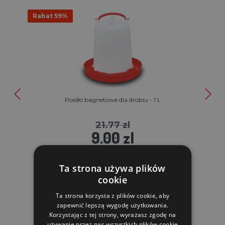
Rabat 59%
Poidło bagnetowe dla drobiu - 1 L
21.77 zl
9.00 zl
W MAGAZYNIE
Ta strona używa plików
cookie
DO KOSZYKA
Ta strona korzysta z plików cookie, aby
zapewnić lepszą wygodę użytkowania.
Korzystając z tej strony, wyrażasz zgodę na
używanie przez nas wszystkich plików cookie