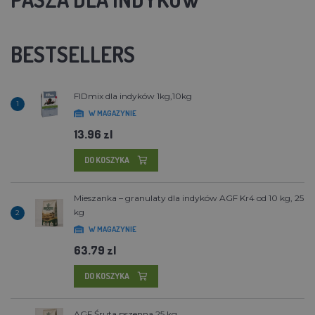
BESTSELLERS
FIDmix dla indyków 1kg,10kg
1
W MAGAZYNIE
13.96 zl
DO KOSZYKA
Mieszanka – granulaty dla indyków AGF Kr4 od 10 kg, 25
kg
2
W MAGAZYNIE
63.79 zl
DO KOSZYKA
AGF Śruta pszenna 25 kg