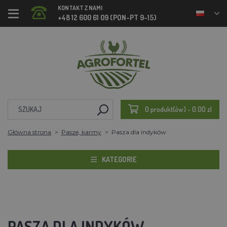
KONTAKT Z NAMI
+48 12 600 61 09 (PON-PT 9-15)
0 produkt(ów) - 0.00 zl
Główna strona
Pasze, karmy
Pasza dla indyków
KATEGORIE
PASZA DLA INDYKÓW