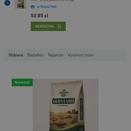
3
W MAGAZYNIE
52.05 zl
DO KOSZYKA
Ulubione
Bestsellers
Najtańsze
Wysokość zniżki
Nowość