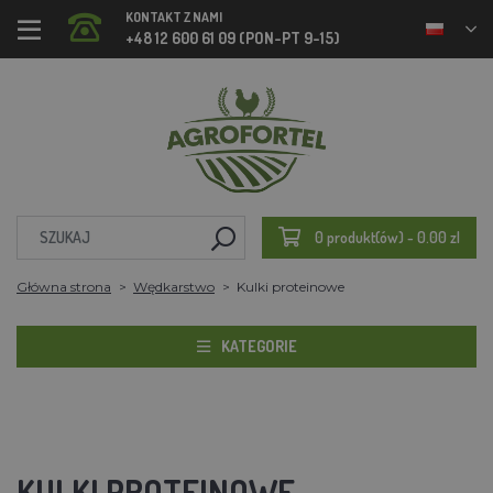
KONTAKT Z NAMI
+48 12 600 61 09 (PON-PT 9-15)
0 produkt(ów) - 0.00 zl
Główna strona
Wędkarstwo
Kulki proteinowe
KATEGORIE
KULKI PROTEINOWE