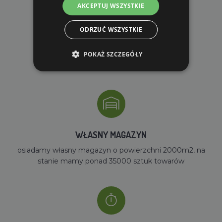
AKCEPTUJ WSZYSTKIE
ODRZUĆ WSZYSTKIE
DARMOWA WYSYŁKA
POKAŻ SZCZEGÓŁY
dla zamówień od 690 zł z VAT
WŁASNY MAGAZYN
osiadamy własny magazyn o powierzchni 2000m2, na
stanie mamy ponad 35000 sztuk towarów