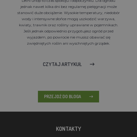
Letni urlop to czas spokoju i odpoczynku. Dla ogrodu
jednak nawet kilka dni bez regularnej pielęgnacji może
stanowić duże obciążenie. Wysokie temperatury, niedobór
wody i intensywne słońce mogą uszkodzić warzywa,
kwiaty, trawnik oraz rośliny uprawiane w pojemnikach.
Jeśli jednak odpowiednio przygotujesz ogród przed
wyjazdem, po powrocie nie musisz obawiać się
zwiędniętych roślin ani wyschniętych grządek.
CZYTAJ ARTYKUŁ
PRZEJDŹ DO BLOGA
KONTAKTY