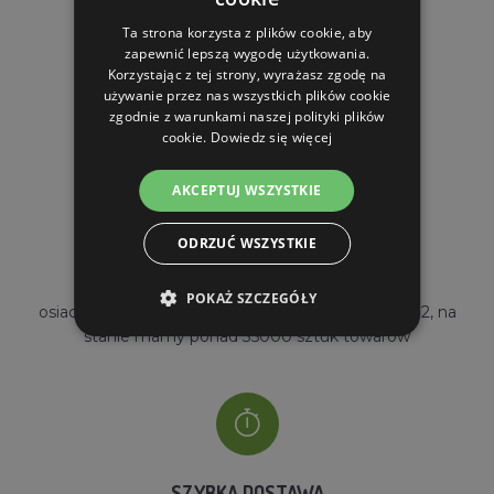
Ta strona korzysta z plików cookie, aby
zapewnić lepszą wygodę użytkowania.
Korzystając z tej strony, wyrażasz zgodę na
DARMOWA WYSYŁKA
używanie przez nas wszystkich plików cookie
zgodnie z warunkami naszej polityki plików
dla zamówień od 690 zł z VAT
cookie.
Dowiedz się więcej
AKCEPTUJ WSZYSTKIE
ODRZUĆ WSZYSTKIE
WŁASNY MAGAZYN
POKAŻ SZCZEGÓŁY
osiadamy własny magazyn o powierzchni 2000m2, na
stanie mamy ponad 35000 sztuk towarów
SZYBKA DOSTAWA