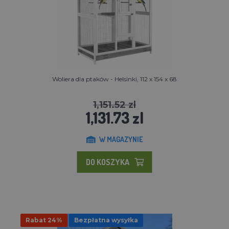
Woliera dla ptaków - Helsinki, 112 x 154 x 68
1,151.52 zl
1,131.73 zl
W MAGAZYNIE
DO KOSZYKA
Rabat 24%
Bezpłatna wysyłka