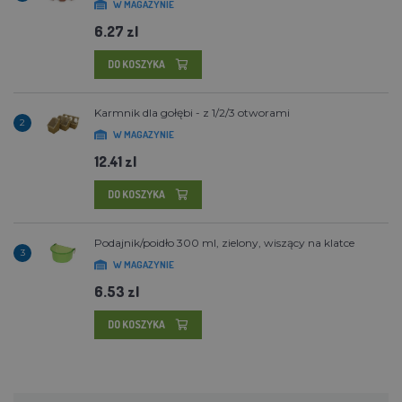
W MAGAZYNIE
6.27 zl
DO KOSZYKA
Karmnik dla gołębi - z 1/2/3 otworami
2
W MAGAZYNIE
12.41 zl
DO KOSZYKA
Podajnik/poidło 300 ml, zielony, wiszący na klatce
3
W MAGAZYNIE
6.53 zl
DO KOSZYKA