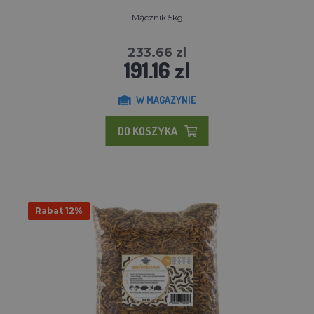
Mącznik 5kg
233.66 zl
191.16 zl
W MAGAZYNIE
DO KOSZYKA
Rabat 12%