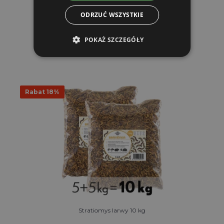
W MAGAZYNIE
ODRZUĆ WSZYSTKIE
DO KOSZYKA
POKAŻ SZCZEGÓŁY
Rabat 18%
Stratiomys larwy 10 kg