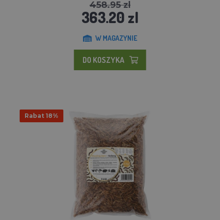
458.95 zl
363.20 zl
W MAGAZYNIE
DO KOSZYKA
Rabat 18%