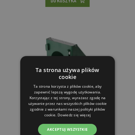
DO KOSZYKA
Ta strona używa plików
cookie
Ta strona korzysta z plików cookie, aby
zapewnić lepszą wygodę użytkowania.
Korzystając z tej strony, wyrażasz zgodę na
używanie przez nas wszystkich plików cookie
Karmnik dla gołębi - modułowy
zgodnie z warunkami naszej polityki plików
cookie.
Dowiedz się więcej
9.80 zl
AKCEPTUJ WSZYSTKIE