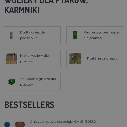
KARMNIKI
Budki, gniazda,
Karma uzupełniająca
podściółka
dla ptaków
Klatki, woliery dla
Ptaki na zewnątrz
ptaków
Zakładanie gniazd dla
ptaków
BESTSELLERS
Gniazdo lęgowe dla gołębi GAUN 30560
1