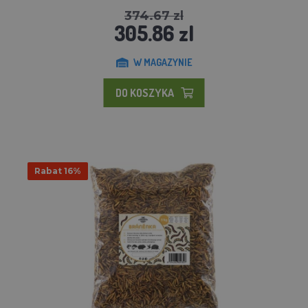
374.67 zl
305.86 zl
W MAGAZYNIE
DO KOSZYKA
Rabat 16%