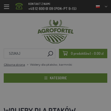
KONTAKT Z NAMI
+48 12 600 61 09 (PON-PT 9-15)
0 produkt(ów) - 0.00 zl
Główna strona
Woliery dla ptaków, karmniki
KATEGORIE
WOLIERY DLA PTAKÓW,