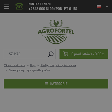
KONTAKT Z NAMI
+48 12 600 61 09 (PON-PT 9-15)
0 produkt(ów) - 0.00 zl
Główna strona
Psy
Pielęgnacja i higiena psa
Szampony i spraye dla psów
KATEGORIE