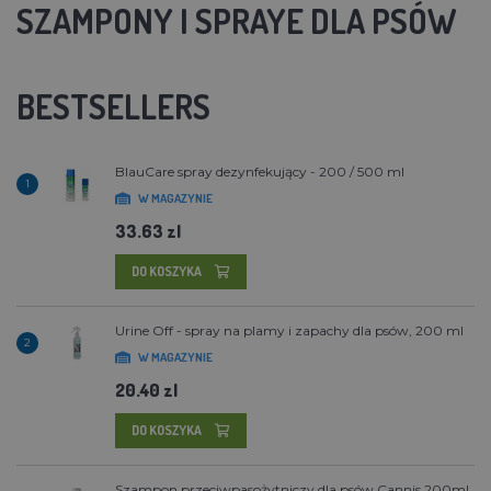
SZAMPONY I SPRAYE DLA PSÓW
BESTSELLERS
BlauCare spray dezynfekujący - 200 / 500 ml
1
W MAGAZYNIE
33.63 zl
DO KOSZYKA
Urine Off - spray na plamy i zapachy dla psów, 200 ml
2
W MAGAZYNIE
20.40 zl
DO KOSZYKA
Szampon przeciwpasożytniczy dla psów Cannis 200ml