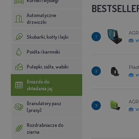
Kurniki i wybiegi
BESTSELLE
Automatyczne
drzwiczki
AGRO
Skubarki, kotły i lejki
1
W
Poidła i karmniki
Pułapki, sidła, wabiki
Plas
2
W
Gniazdo do
składania jaj
AGRO
Granulatory pasz
3
(prasy)
W
Rozdrabniacze do
ziarna