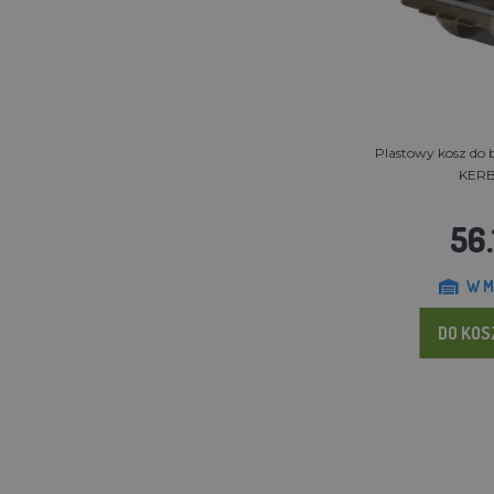
Plastowy kosz do b
KERB
56.
W M
DO KO