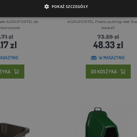
POKAŻ SZCZEGÓŁY
iosek AGROFORTEL do
AGROFORTEL Plastic putting nest Sta
3-komorowe
kookaň
.71 zl
73.59 zl
.17 zl
48.33 zl
AGAZYNIE
W MAGAZYNIE
SZYKA
DO KOSZYKA