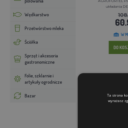
polowania
AGROFORTEL Plas
układania DE
Wędkarstwo
108
60.
Przetwórstwo mleka
W M
Ściółka
DO KO
Sprzęt i akcesoria
gastronomiczne
Folie, szklarnie i
Rabat 20%
artykuły ogrodnicze
Bazar
Ta strona ko
wyrażasz zg