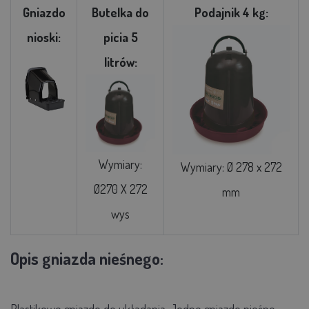
Gniazdo
Butelka do
Podajnik 4 kg:
nioski:
picia 5
litrów:
Wymiary:
Wymiary: Ø 278 x 272
Ø270 X 272
mm
wys
Opis gniazda nieśnego:
Plastikowe gniazdo do układania. Jedno gniazdo nieśne