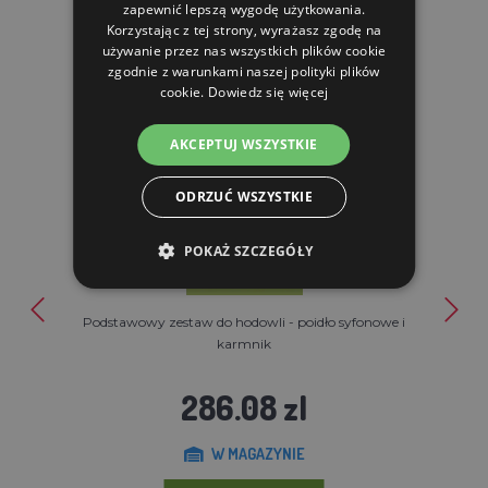
zapewnić lepszą wygodę użytkowania.
PRODUKTY POWIĄZANE
Korzystając z tej strony, wyrażasz zgodę na
używanie przez nas wszystkich plików cookie
zgodnie z warunkami naszej polityki plików
cookie.
Dowiedz się więcej
AKCEPTUJ WSZYSTKIE
ODRZUĆ WSZYSTKIE
POKAŻ SZCZEGÓŁY
Podstawowy zestaw do hodowli - poidło syfonowe i
karmnik
286.08 zl
W MAGAZYNIE