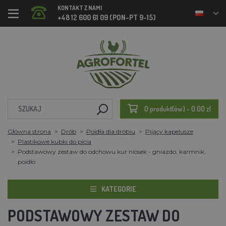
KONTAKT Z NAMI
+48 12 600 61 09 (PON-PT 9-15)
0 produkt(ów) - 0.00 zl
Główna strona
Drób
Poidła dla drobiu
Pijący kapelusze
Plastikowe kubki do picia
Podstawowy zestaw do odchowu kur niosek - gniazdo, karmnik,
poidło
KATEGORIE
PODSTAWOWY ZESTAW DO