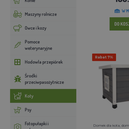
Konie
W M
Maszyny rolnicze
DO KO
Owce i kozy
Pomoce
weterynaryjne
Rabat 7%
Hodowla przepiórek
Środki
przeciwpasożytnicze
Koty
Psy
Fotopułapki i
Domek dla kota, dom