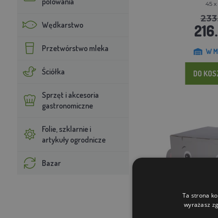
polowania
45 x
233
Wędkarstwo
216.
Przetwórstwo mleka
W M
Ściółka
DO KO
Sprzęt i akcesoria
gastronomiczne
Folie, szklarnie i
artykuły ogrodnicze
Bazar
Ta strona ko
wyrażasz zg