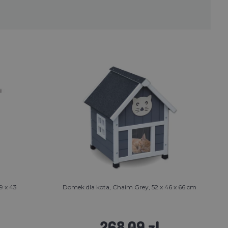
9 x 43
Domek dla kota, Chaim Grey, 52 x 46 x 66 cm
268.09 zl