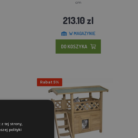
cm
213.10 zl
W MAGAZYNIE
DO KOSZYKA
Rabat 5%
z tej strony,
zej polityki