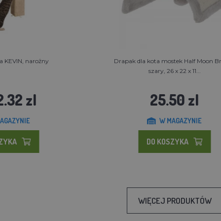
a KEVIN, narożny
Drapak dla kota mostek Half Moon Br
szary, 26 x 22 x 11...
.32 zl
25.50 zl
AGAZYNIE
W MAGAZYNIE
SZYKA
DO KOSZYKA
WIĘCEJ PRODUKTÓW