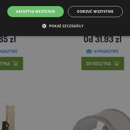
AKCEPTUJ WSZYSTKIE
ODRZUĆ WSZYSTKIE
fant z tektury falistej
Część zamienna do drapaka dla k
POKAŻ SZCZEGÓŁY
85 zl
Od 31.93 zl
AGAZYNIE
W MAGAZYNIE
SZYKA
DO KOSZYKA