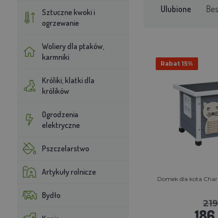
Ulubione
Bes
Sztuczne kwoki i
ogrzewanie
Woliery dla ptaków,
karmniki
Rabat 15%
Króliki, klatki dla
królików
Ogrodzenia
elektryczne
Pszczelarstwo
Artykuły rolnicze
Domek dla kota Charli
Bydło
219
186.