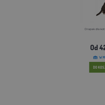
Drapak dla kot
Od 42
W M
DO KO