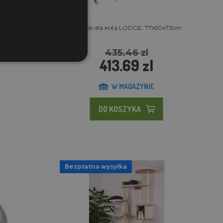
ota
Domek dla kota LODGE, 77x50x73cm
435.46 zl
413.69 zl
W MAGAZYNIE
DO KOSZYKA
Bezpłatna wysyłka