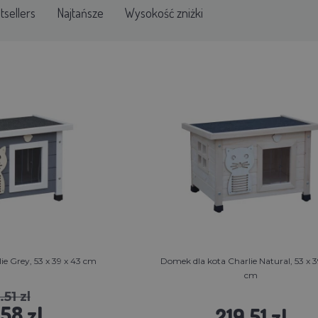
tsellers
Najtańsze
Wysokość zniżki
e Grey, 53 x 39 x 43 cm
Domek dla kota Charlie Natural, 53 x 3
cm
.51 zl
58 zl
219.51 zl