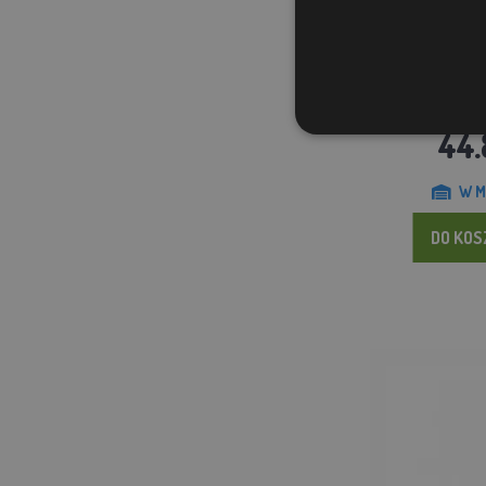
Drapak dla kota Ele
44.
W M
DO KO