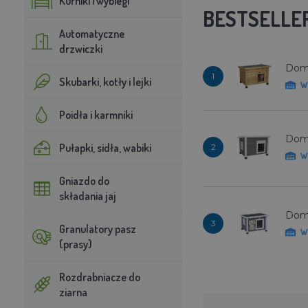
Kurniki i wybiegi
BESTSELLE
Automatyczne
drzwiczki
Dome
1
Skubarki, kotły i lejki
W
Poidła i karmniki
Dome
Pułapki, sidła, wabiki
2
W
Gniazdo do
składania jaj
Dome
3
Granulatory pasz
W
(prasy)
Rozdrabniacze do
ziarna