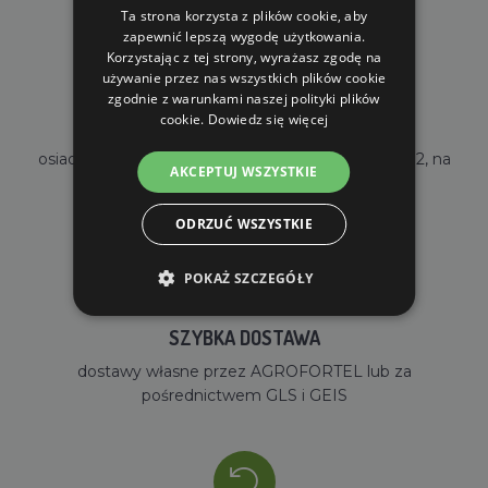
Ta strona korzysta z plików cookie, aby
zapewnić lepszą wygodę użytkowania.
Korzystając z tej strony, wyrażasz zgodę na
używanie przez nas wszystkich plików cookie
zgodnie z warunkami naszej polityki plików
cookie.
Dowiedz się więcej
WŁASNY MAGAZYN
osiadamy własny magazyn o powierzchni 2000m2, na
AKCEPTUJ WSZYSTKIE
stanie mamy ponad 35000 sztuk towarów
ODRZUĆ WSZYSTKIE
POKAŻ SZCZEGÓŁY
SZYBKA DOSTAWA
dostawy własne przez AGROFORTEL lub za
pośrednictwem GLS i GEIS