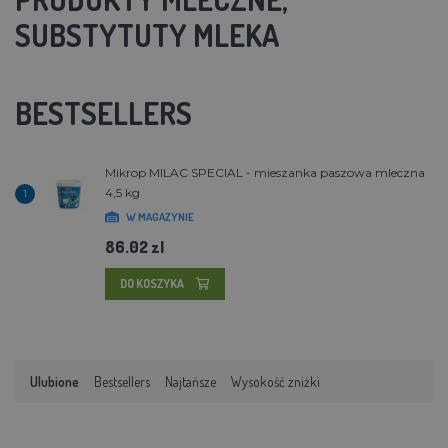
SUBSTYTUTY MLEKA
BESTSELLERS
Mikrop MILAC SPECIAL - mieszanka paszowa mleczna
4,5 kg
1
W MAGAZYNIE
86.02 zl
DO KOSZYKA
Ulubione
Bestsellers
Najtańsze
Wysokość zniżki