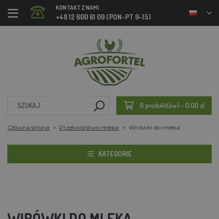
KONTAKT Z NAMI
+48 12 600 61 09 (PON-PT 9-15)
0 produkt(ów) - 0.00 zl
Główna strona
Przetwórstwo mleka
Wirówki do mleka
KATEGORIE
WIRÓWKI DO MLEKA