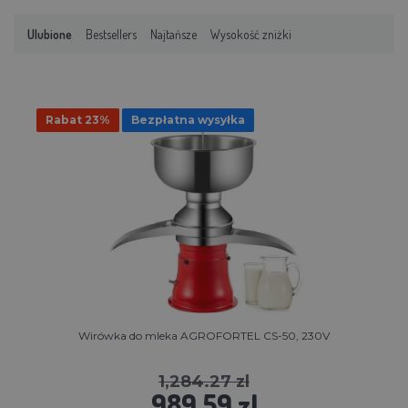
Ulubione
Bestsellers
Najtańsze
Wysokość zniżki
Rabat 23%
Bezpłatna wysyłka
Wirówka do mleka AGROFORTEL CS-50, 230V
1,284.27 zl
989.59 zl