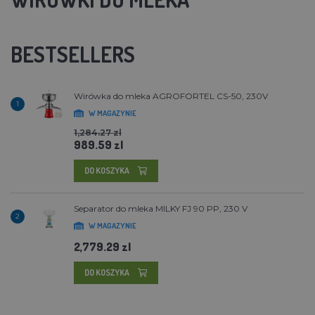
BESTSELLERS
Wirówka do mleka AGROFORTEL CS-50, 230V
1
W MAGAZYNIE
1,284.27 zl
989.59 zl
DO KOSZYKA
Separator do mleka MILKY FJ 90 PP, 230 V
2
W MAGAZYNIE
2,779.29 zl
DO KOSZYKA