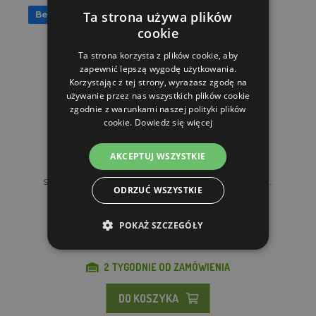
Ta strona używa plików
Bezpłatna wysyłka
cookie
Ta strona korzysta z plików cookie, aby
zapewnić lepszą wygodę użytkowania.
Korzystając z tej strony, wyrażasz zgodę na
używanie przez nas wszystkich plików cookie
zgodnie z warunkami naszej polityki plików
cookie.
Dowiedz się więcej
AKCEPTUJ WSZYSTKIE
Separator do mleka MILKY FJ 600 EAR "LONGLIFE", 23...
ODRZUĆ WSZYSTKIE
POKAŻ SZCZEGÓŁY
38,930.03 zl
2 TYGODNIE OD ZAMÓWIENIA
DO KOSZYKA