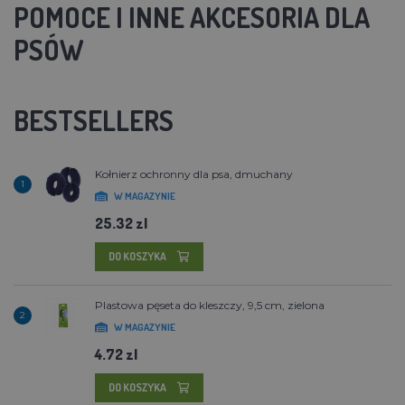
POMOCE I INNE AKCESORIA DLA
PSÓW
BESTSELLERS
Kołnierz ochronny dla psa, dmuchany
1
W MAGAZYNIE
25.32 zl
DO KOSZYKA
Plastowa pęseta do kleszczy, 9,5 cm, zielona
2
W MAGAZYNIE
4.72 zl
DO KOSZYKA