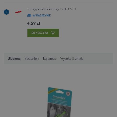
Szczypce do kleszczy 1 szt. CVET
3
W MAGAZYNIE
4.57 zl
DO KOSZYKA
Ulubione
Bestsellers
Najtańsze
Wysokość zniżki