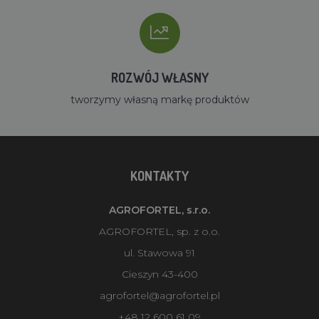
ROZWÓJ WŁASNY
tworzymy własną markę produktów
KONTAKTY
AGROFORTEL, s.r.o.
AGROFORTEL, sp. z o.o.
ul. Stawowa 91
Cieszyn 43-400
agrofortel@agrofortel.pl
+48 12 600 61 09