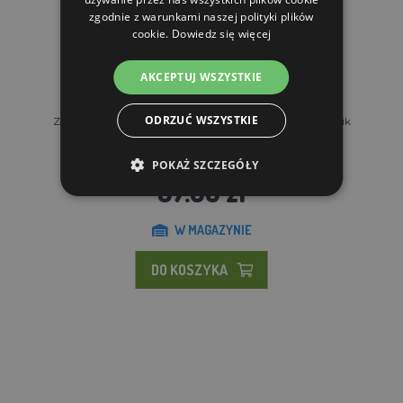
zgodnie z warunkami naszej polityki plików
cookie.
Dowiedz się więcej
AKCEPTUJ WSZYSTKIE
ODRZUĆ WSZYSTKIE
Zestaw CalmDown Dog Tag metalowy wisiorek + 1 guzik
KRUUSE -...
POKAŻ SZCZEGÓŁY
37.66 zl
W MAGAZYNIE
DO KOSZYKA