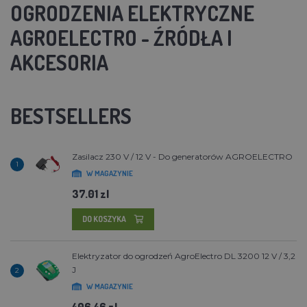
OGRODZENIA ELEKTRYCZNE
AGROELECTRO - ŹRÓDŁA I
AKCESORIA
BESTSELLERS
Zasilacz 230 V / 12 V - Do generatorów AGROELECTRO
1
W MAGAZYNIE
37.01 zl
DO KOSZYKA
Elektryzator do ogrodzeń AgroElectro DL 3200 12 V / 3,2
J
2
W MAGAZYNIE
406.46 zl