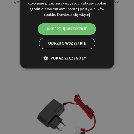
System solarny AgroElectro – panel solarny 50 W z regulatore...
używanie przez nas wszystkich plików cookie
zgodnie z warunkami naszej polityki plików
cookie.
Dowiedz się więcej
500.73 zl
AKCEPTUJ WSZYSTKIE
W MAGAZYNIE
ODRZUĆ WSZYSTKIE
DO KOSZYKA
POKAŻ SZCZEGÓŁY