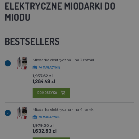
ELEKTRYCZNE MIODARKI DO
MIODU
BESTSELLERS
Miodarka elektryczna - na 3 ramki
1
W MAGAZYNIE
1,937.62 zl
1,284.49 zl
DO KOSZYKA
Miodarka elektryczna - na 4 ramki
2
W MAGAZYNIE
1,979.00 zl
1,632.83 zl