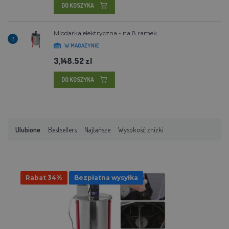
DO KOSZYKA
Miodarka elektryczna - na 8 ramek
3
W MAGAZYNIE
3,148.52 zl
DO KOSZYKA
Ulubione
Bestsellers
Najtańsze
Wysokość zniżki
Rabat 34%
Bezpłatna wysyłka