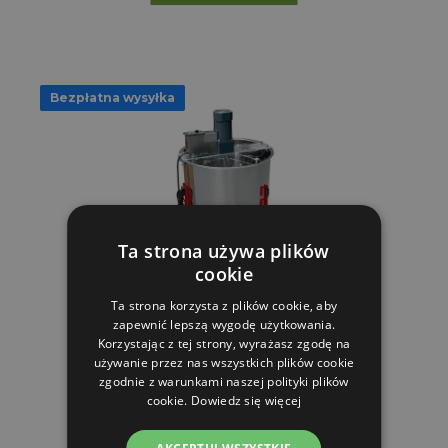
Bezpłatna wysyłka
Ta strona używa plików
cookie
Ta strona korzysta z plików cookie, aby
zapewnić lepszą wygodę użytkowania.
Miodarka elektryczna - na 6 ramek
Korzystając z tej strony, wyrażasz zgodę na
używanie przez nas wszystkich plików cookie
zgodnie z warunkami naszej polityki plików
cookie.
Dowiedz się więcej
2,878.63 zl