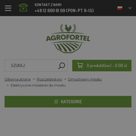
KONTAKT Z NAMI
+48 12 600 61 09 (PON-PT 9-15)
0 produkt(ów) - 0.00 zl
Główna strona
Pszczelarstwo
Dmuchawy miodu
Elektryczne miodarki do miodu
KATEGORIE