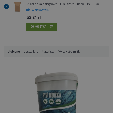
Mieszanka zanętowa Truskawka - karp i lin, 10 kg
3
W MAGAZYNIE
52.24 zl
DO KOSZYKA
Ulubione
Bestsellers
Najtańsze
Wysokość zniżki