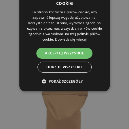
cookie
Ta strona korzysta z plików cookie, aby
Mieszanka przynętowa Wanilka - karp i lin, 10 kg
zapewnić lepszą wygodę użytkowania.
Korzystając z tej strony, wyrażasz zgodę na
używanie przez nas wszystkich plików cookie
52.24 zl
zgodnie z warunkami naszej polityki plików
cookie.
Dowiedz się więcej
W MAGAZYNIE
AKCEPTUJ WSZYSTKIE
DO KOSZYKA
ODRZUĆ WSZYSTKIE
POKAŻ SZCZEGÓŁY