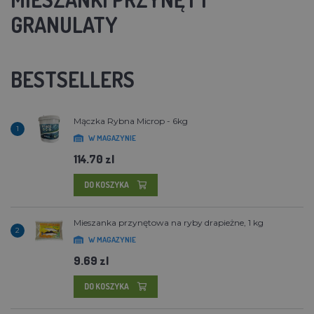
GRANULATY
BESTSELLERS
Mączka Rybna Microp - 6kg
1
W MAGAZYNIE
114.70 zl
DO KOSZYKA
Mieszanka przynętowa na ryby drapieżne, 1 kg
2
W MAGAZYNIE
9.69 zl
DO KOSZYKA