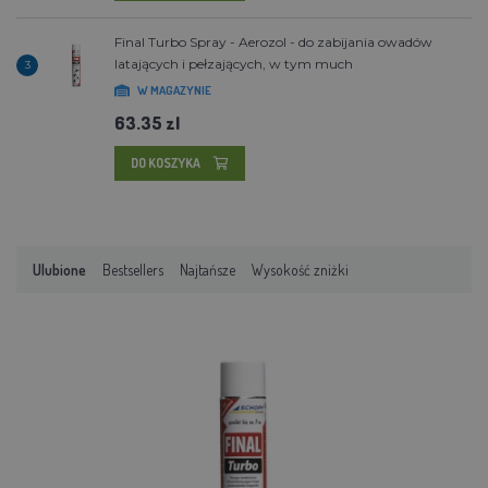
Final Turbo Spray - Aerozol - do zabijania owadów
latających i pełzających, w tym much
3
W MAGAZYNIE
63.35 zl
DO KOSZYKA
Ulubione
Bestsellers
Najtańsze
Wysokość zniżki