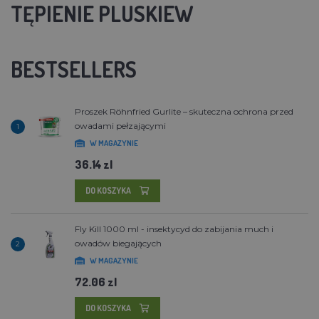
TĘPIENIE PLUSKIEW
BESTSELLERS
Proszek Röhnfried Gurlite – skuteczna ochrona przed
owadami pełzającymi
1
W MAGAZYNIE
36.14 zl
DO KOSZYKA
Fly Kill 1000 ml - insektycyd do zabijania much i
owadów biegających
2
W MAGAZYNIE
72.06 zl
DO KOSZYKA