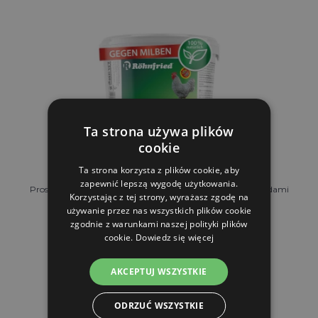
Ta strona używa plików
cookie
Ta strona korzysta z plików cookie, aby
zapewnić lepszą wygodę użytkowania.
Proszek Röhnfried Gurlite – skuteczna ochrona przed owadami
Korzystając z tej strony, wyrażasz zgodę na
...
używanie przez nas wszystkich plików cookie
zgodnie z warunkami naszej polityki plików
cookie.
Dowiedz się więcej
Od 36.14 zl
AKCEPTUJ WSZYSTKIE
W MAGAZYNIE
ODRZUĆ WSZYSTKIE
DO KOSZYKA