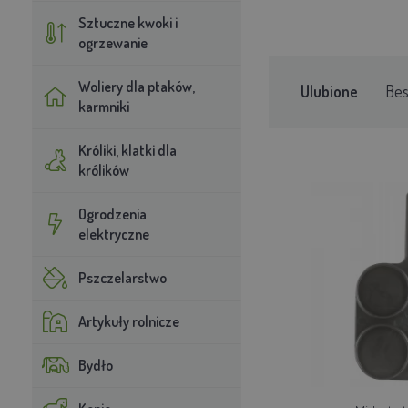
Sztuczne kwoki i
ogrzewanie
Woliery dla ptaków,
Ulubione
Bes
karmniki
Króliki, klatki dla
królików
Ogrodzenia
elektryczne
Pszczelarstwo
Artykuły rolnicze
Bydło