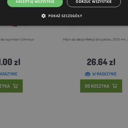
AKCEPTUJ WSZYSTKIE
ODRZUĆ WSZYSTKIE
POKAŻ SZCZEGÓŁY
 do wymion Gilmour
Płyn do dezynfekcji strzyków, 300 ml, 
.00 zl
26.64 zl
AGAZYNIE
W MAGAZYNIE
SZYKA
DO KOSZYKA