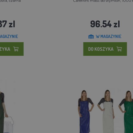
towa, czarna
CareMint maść do wymion, 1000
87 zl
96.54 zl
AGAZYNIE
W MAGAZYNIE
SZYKA
DO KOSZYKA