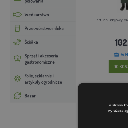
polowania
Wędkarstwo
Fartuch udojowy p
Przetwórstwo mleka
102
Ściółka
W M
Sprzęt i akcesoria
gastronomiczne
DO KO
Folie, szklarnie i
artykuły ogrodnicze
Bazar
Ta strona ko
wyrażasz zg