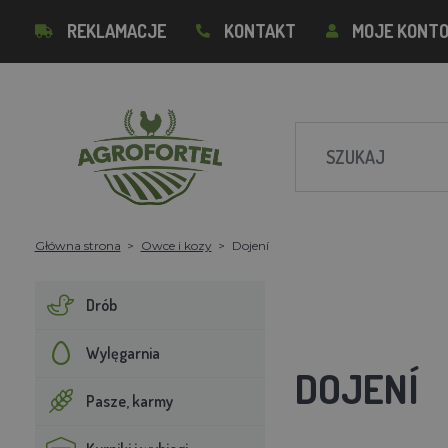
REKLAMACJE
KONTAKT
MOJE KONT
Główna strona
Owce i kozy
Dojení
Drób
Wylęgarnia
DOJENÍ
Pasze, karmy