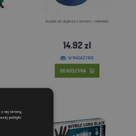
Kubek do dojenia z sitkiem, niebieski
14.92 zl
W MAGAZYNIE
DO KOSZYKA
z tej strony,
zej polityki