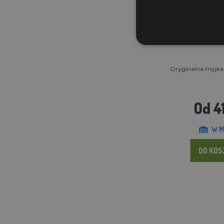
Oryginalna myjka
Od 41
W M
DO KO