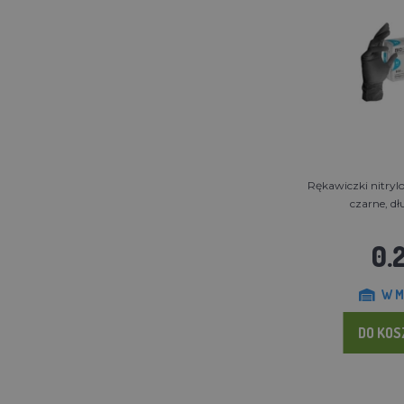
Rękawiczki nitry
czarne, d
0.2
W M
DO KO