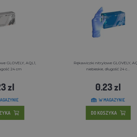
lowe GLOVELY, AQL1,
Rękawiczki nitrylowe GLOVELY, AQ
ługość 24 cm
niebieskie, długość 24 c...
3 zl
0.23 zl
AGAZYNIE
W MAGAZYNIE
SZYKA
DO KOSZYKA