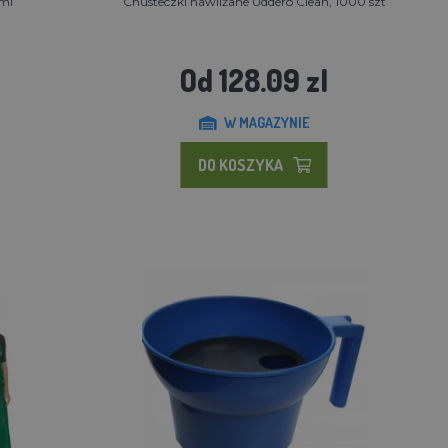
 ml
Chusteczki nawilżane Uddero Clean, 1000 szt
Od 128.09 zl
W MAGAZYNIE
DO KOSZYKA