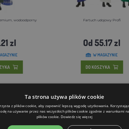
remium, wodoodporny
Fartuch udojowy Profi
.21 zl
Od 55.17 zl
AGAZYNIE
W MAGAZYNIE
SZYKA
DO KOSZYKA
Ta strona używa plików cookie
rzysta z plików cookie, aby zapewnić lepszą wygodę użytkowania. Korzystając 
odę na używanie przez nas wszystkich plików cookie zgodnie z warunkami nas
plików cookie.
Dowiedz się więcej