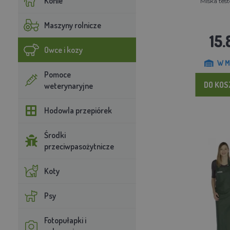
Konie
Miska tes
Maszyny rolnicze
15.
Owce i kozy
W M
Pomoce
DO KO
weterynaryjne
Hodowla przepiórek
Środki
przeciwpasożytnicze
Koty
Psy
Fotopułapki i