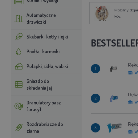
Kurniki i wybiegi
Mobilny doja
Automatyczne
kóz
drzwiczki
Skubarki, kotły i lejki
BESTSELLE
Poidła i karmniki
Ręka
Pułapki, sidła, wabiki
1
W
Gniazdo do
składania jaj
Ręka
2
Granulatory pasz
W
(prasy)
Rozdrabniacze do
Ręka
3
ziarna
W