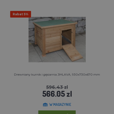
Rabat 5%
Drewniany kurnik i gęsiarnia JIHLAVA, 930x730x670 mm
596.43 zl
566.05 zl
W MAGAZYNIE