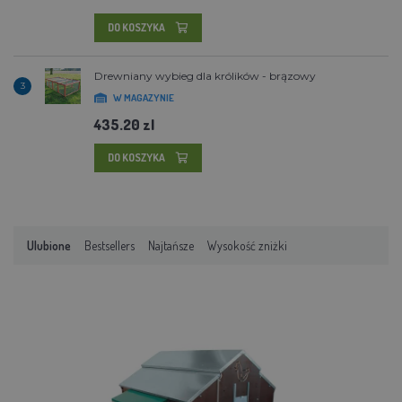
DO KOSZYKA
Drewniany wybieg dla królików - brązowy
3
W MAGAZYNIE
435.20 zl
DO KOSZYKA
Ulubione
Bestsellers
Najtańsze
Wysokość zniżki