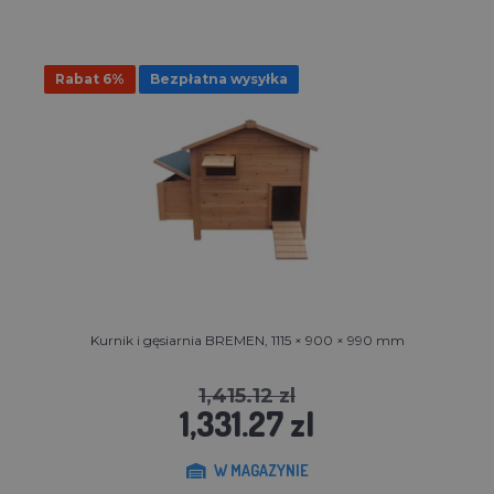
Rabat 6%
Bezpłatna wysyłka
Kurnik i gęsiarnia BREMEN, 1115 × 900 × 990 mm
1,415.12 zl
1,331.27 zl
W MAGAZYNIE