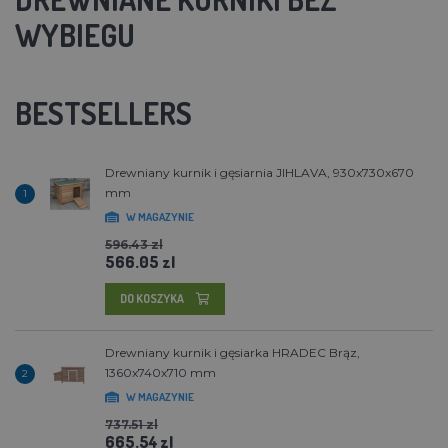
WYBIEGU
BESTSELLERS
Drewniany kurnik i gęsiarnia JIHLAVA, 930x730x670
mm
1
W MAGAZYNIE
596.43 zl
566.05 zl
DO KOSZYKA
Drewniany kurnik i gęsiarka HRADEC Brąz,
1360x740x710 mm
2
W MAGAZYNIE
737.51 zl
665.54 zl