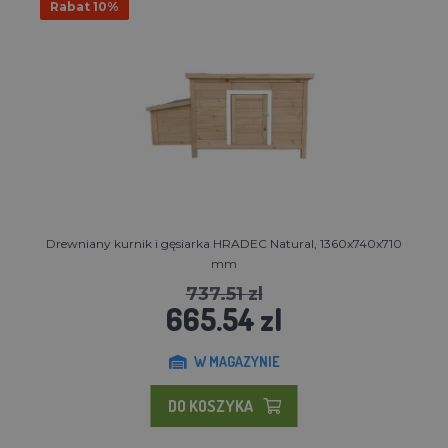
Rabat 10%
Drewniany kurnik i gęsiarka HRADEC Natural, 1360x740x710
mm
737.51 zl
665.54 zl
W MAGAZYNIE
DO KOSZYKA