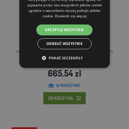
używanie przez nas wszystkich plików cookie
zgodnie z warunkami naszej polityki plików
cookie.
Dowiedz się więcej
AKCEPTUJ WSZYSTKIE
ODRZUĆ WSZYSTKIE
Drewniany kurnik i gęsiarka HRADEC Brąz, 1360x740x710
mm
POKAŻ SZCZEGÓŁY
737.51 zl
665.54 zl
W MAGAZYNIE
DO KOSZYKA