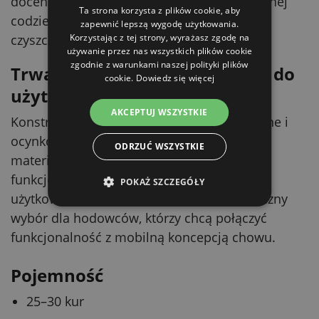
docenią rolnicy poszukujący bardziej wydajnej
Ta strona korzysta z plików cookie, aby
codziennej pracy bez zbędnego uciążliwego
zapewnić lepszą wygodę użytkowania.
czyszczenia.
Korzystając z tej strony, wyrażasz zgodę na
używanie przez nas wszystkich plików cookie
zgodnie z warunkami naszej polityki plików
Trwałe połączenie materiałów do
cookie.
Dowiedz się więcej
użytku na zewnątrz
AKCEPTUJ WSZYSTKIE
Konstrukcja łączy drewno, tworzywo sztuczne i
ocynkowane elementy. Takie połączenie
ODRZUĆ WSZYSTKIE
materiałów zapewnia wytrzymałość,
funkcjonalność i możliwość regularnego
POKAŻ SZCZEGÓŁY
użytkowania na zewnątrz. Kurnik to praktyczny
wybór dla hodowców, którzy chcą połączyć
funkcjonalność z mobilną koncepcją chowu.
Pojemność
25–30 kur