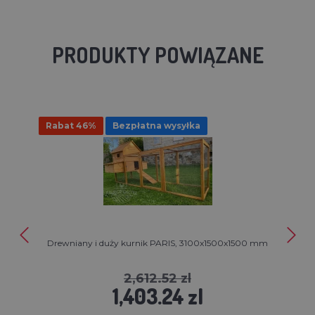
PRODUKTY POWIĄZANE
Rabat 46%
Bezpłatna wysyłka
Drewniany i duży kurnik PARIS, 3100x1500x1500 mm
2,612.52 zl
1,403.24 zl