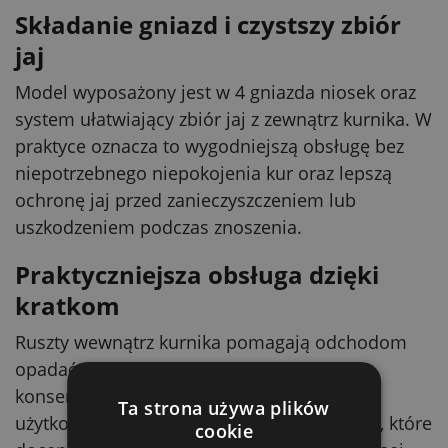
Składanie gniazd i czystszy zbiór
jaj
Model wyposażony jest w 4 gniazda niosek oraz
system ułatwiający zbiór jaj z zewnątrz kurnika. W
praktyce oznacza to wygodniejszą obsługę bez
niepotrzebnego niepokojenia kur oraz lepszą
ochronę jaj przed zanieczyszczeniem lub
uszkodzeniem podczas znoszenia.
Praktyczniejsza obsługa dzięki
kratkom
Ruszty wewnątrz kurnika pomagają odchodom
opadać na ziemię, co upraszcza rutynową
konserwację. W połączeniu z możliwością
Ta strona używa plików
użytkowania mobilnego, jest to rozwiązanie, które
cookie