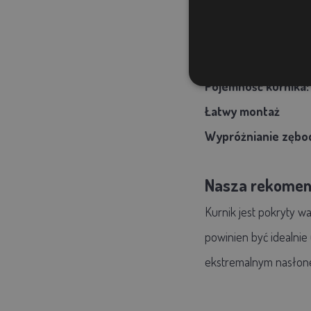
Materiał:
drewno św
Wymiary:
3100x1500
Waga:
39 kg
Pojemność kurnika:
Łatwy montaż
Wypróżnianie zębo
Nasza rekomen
Kurnik jest pokryty 
powinien być idealni
ekstremalnym nasłone