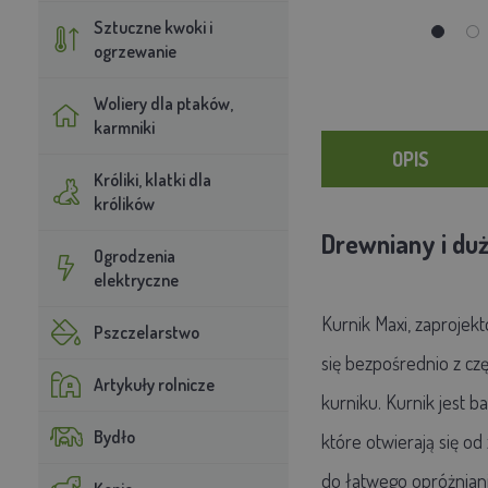
Sztuczne kwoki i
ogrzewanie
Woliery dla ptaków,
karmniki
OPIS
Króliki, klatki dla
królików
Drewniany i du
Ogrodzenia
elektryczne
Kurnik Maxi, zaprojek
Pszczelarstwo
się bezpośrednio z cz
Artykuły rolnicze
kurniku. Kurnik jest 
Bydło
które otwierają się od
do łatwego opróżnian