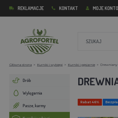
REKLAMACJE
KONTAKT
MOJE KONT
Główna strona
Kurniki i wybiegi
Kurniki i gęsiarnie
Drewniany 
DREWNIA
Drób
Wylęgarnia
Rabat 46%
Bezpła
Pasze, karmy