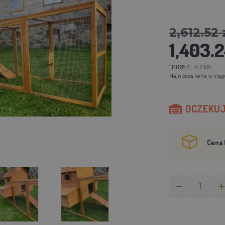
2,612.52 
1,403.2
1,140.85 ZL BEZ VAT
Najniższa cena w ciągu 
OCZEKUJE
Cena 