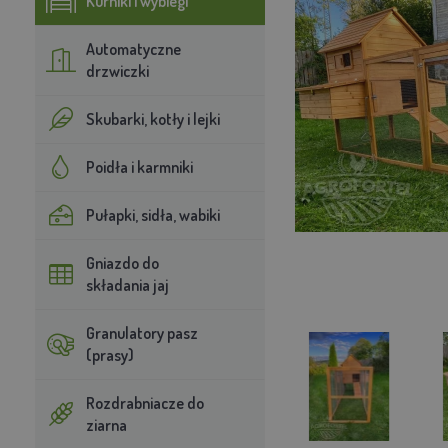
Kurniki i wybiegi
Automatyczne
drzwiczki
Skubarki, kotły i lejki
Poidła i karmniki
Pułapki, sidła, wabiki
Gniazdo do
składania jaj
Granulatory pasz
(prasy)
Rozdrabniacze do
ziarna