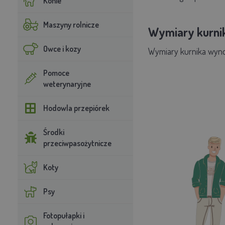
Konie
Maszyny rolnicze
Wymiary kurni
Owce i kozy
Wymiary kurnika wynos
Pomoce
weterynaryjne
Hodowla przepiórek
Środki
przeciwpasożytnicze
Koty
Psy
Fotopułapki i