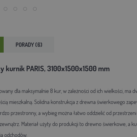
PORADY (6)
ży kurnik PARIS, 3100x1500x1500 mm
towany dla maksymalnie 8 kur, w zależności od ich wielkości, ma 
ęścią mieszkalną. Solidna konstrukcja z drewna świerkowego zape
bardzo przestronny, a wybieg można łatwo oddzielić od przestrz
 zewnątrz. Materiał
użyty do produkcji to drewno świerkowe, a ku
ia odchodów.