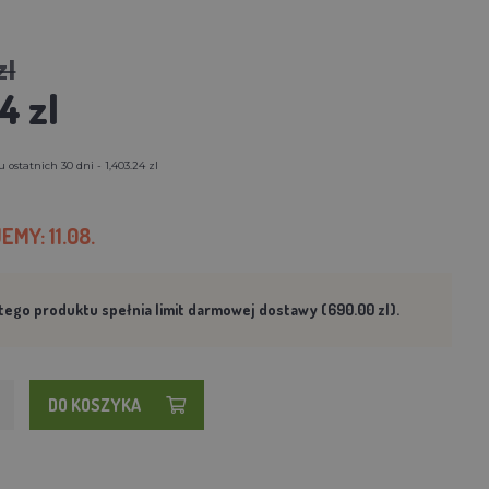
zl
4 zl
ostatnich 30 dni - 1,403.24 zl
MY: 11.08.
tego produktu spełnia limit darmowej dostawy (690.00 zl).
DO KOSZYKA