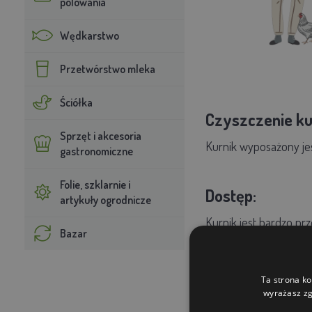
polowania
Wędkarstwo
Przetwórstwo mleka
Ściółka
Czyszczenie ku
Sprzęt i akcesoria
Kurnik wyposażony jes
gastronomiczne
Folie, szklarnie i
Dostęp:
artykuły ogrodnicze
Kurnik jest bardzo pr
Bazar
zewnątrz.
Ta strona ko
Parametry tech
wyrażasz zg