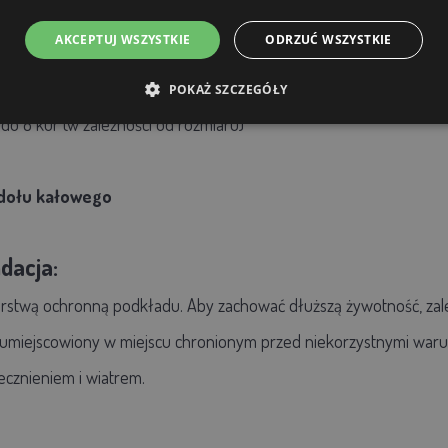
ierkowe
AKCEPTUJ WSZYSTKIE
ODRZUĆ WSZYSTKIE
x1500 mm
POKAŻ SZCZEGÓŁY
do 8 kur (w zależności od rozmiaru)
dołu kałowego
dacja:
warstwą ochronną podkładu. Aby zachować dłuższą żywotność, zal
e umiejscowiony w miejscu chronionym przed niekorzystnymi war
cznieniem i wiatrem.