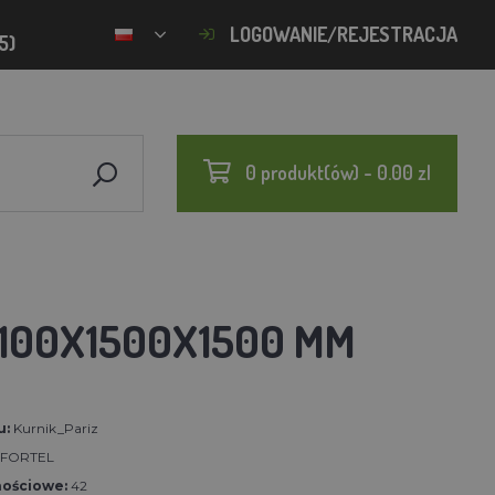
LOGOWANIE/REJESTRACJA
5)
0 produkt(ów) - 0.00 zl
3100X1500X1500 MM
u:
Kurnik_Pariz
FORTEL
nościowe:
42