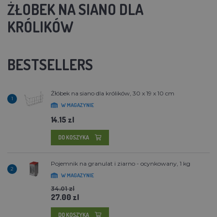
ŻŁOBEK NA SIANO DLA
KRÓLIKÓW
BESTSELLERS
Żłóbek na siano dla królików, 30 x 19 x 10 cm
1
W MAGAZYNIE
14.15 zl
DO KOSZYKA
Pojemnik na granulat i ziarno - ocynkowany, 1 kg
2
W MAGAZYNIE
34.01 zl
27.00 zl
DO KOSZYKA