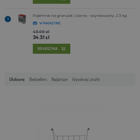
Pojemnik na granulat i ziarno - ocynkowany, 2.3 kg
3
W MAGAZYNIE
43.00 zl
34.31 zl
DO KOSZYKA
Ulubione
Bestsellers
Najtańsze
Wysokość zniżki