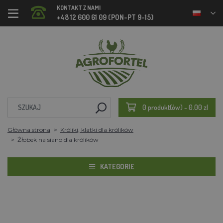
KONTAKT Z NAMI
+48 12 600 61 09 (PON-PT 9-15)
0 produkt(ów) - 0.00 zl
Główna strona
Króliki, klatki dla królików
Żłobek na siano dla królików
KATEGORIE