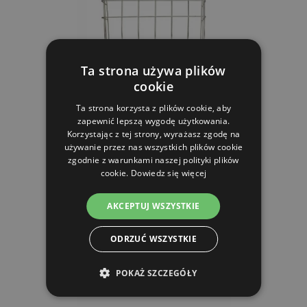
Ta strona używa plików
cookie
Ta strona korzysta z plików cookie, aby
Żłóbek na siano dla królików 17 x 13 cm
zapewnić lepszą wygodę użytkowania.
Korzystając z tej strony, wyrażasz zgodę na
używanie przez nas wszystkich plików cookie
12.09 zl
zgodnie z warunkami naszej polityki plików
cookie.
Dowiedz się więcej
W MAGAZYNIE
AKCEPTUJ WSZYSTKIE
DO KOSZYKA
ODRZUĆ WSZYSTKIE
POKAŻ SZCZEGÓŁY