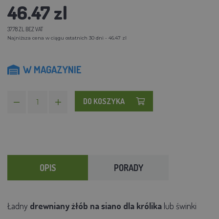
46.47 zl
37.78 ZL BEZ VAT
Najniższa cena w ciągu ostatnich 30 dni - 46.47 zl
W MAGAZYNIE
DO KOSZYKA
OPIS
PORADY
Ładny
drewniany żłób na siano dla królika
lub świnki