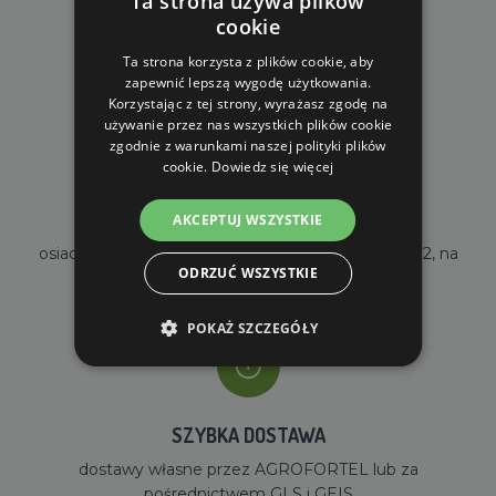
Ta strona używa plików
cookie
DARMOWA WYSYŁKA
dla zamówień od 690 zł z VAT
Ta strona korzysta z plików cookie, aby
zapewnić lepszą wygodę użytkowania.
Korzystając z tej strony, wyrażasz zgodę na
używanie przez nas wszystkich plików cookie
zgodnie z warunkami naszej polityki plików
cookie.
Dowiedz się więcej
WŁASNY MAGAZYN
AKCEPTUJ WSZYSTKIE
osiadamy własny magazyn o powierzchni 2000m2, na
ODRZUĆ WSZYSTKIE
stanie mamy ponad 35000 sztuk towarów
POKAŻ SZCZEGÓŁY
SZYBKA DOSTAWA
dostawy własne przez AGROFORTEL lub za
pośrednictwem GLS i GEIS