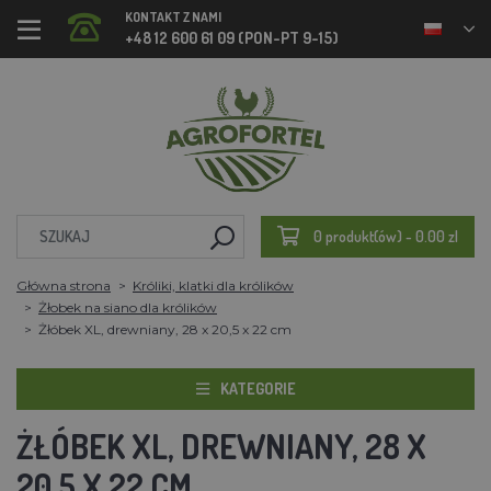
KONTAKT Z NAMI
+48 12 600 61 09 (PON-PT 9-15)
0 produkt(ów) - 0.00 zl
Główna strona
Króliki, klatki dla królików
Żłobek na siano dla królików
Żłóbek XL, drewniany, 28 x 20,5 x 22 cm
KATEGORIE
ŻŁÓBEK XL, DREWNIANY, 28 X
20,5 X 22 CM