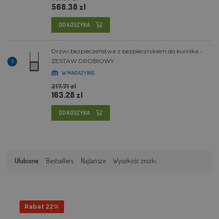
568.38 zl
DO KOSZYKA
Drzwi bezpieczeństwa z bezpiecznikiem do kurnika -
ZESTAW DROBIOWY
3
W MAGAZYNIE
217.71 zl
163.28 zl
DO KOSZYKA
Ulubione
Bestsellers
Najtańsze
Wysokość zniżki
Rabat 22%