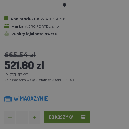
Kod produktu:
8594203803589
Marka:
AGROFORTEL, s.r.o.
Punkty lojalnościowe:
16
665.54 zl
521.60 zl
424.07 ZL BEZ VAT
Najniższa cena w ciągu ostatnich 30 dni - 521.60 zl
W MAGAZYNIE
DO KOSZYKA