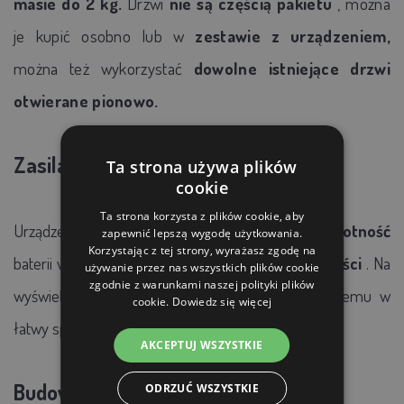
masie do 2 kg.
Drzwi
nie są częścią pakietu
, można
je kupić osobno lub w
zestawie z urządzeniem,
można też wykorzystać
dowolne istniejące drzwi
otwierane pionowo.
Zasilacz:
Ta strona używa plików
cookie
Ta strona korzysta z plików cookie, aby
Urządzenie
zasilane
jest
bateriami AA.
Żywotność
zapewnić lepszą wygodę użytkowania.
Korzystając z tej strony, wyrażasz zgodę na
baterii wynosi do
1 roku w zależności od ich jakości
. Na
używanie przez nas wszystkich plików cookie
zgodnie z warunkami naszej polityki plików
wyświetlaczu znajduje się
wskaźnik
, dzięki któremu w
cookie.
Dowiedz się więcej
łatwy sposób sprawdzisz
stan akumulatorów
.
AKCEPTUJ WSZYSTKIE
Budowa:
ODRZUĆ WSZYSTKIE