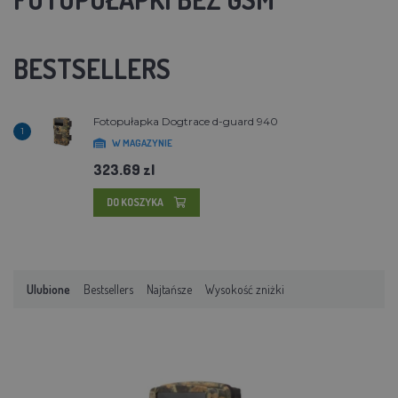
BESTSELLERS
Fotopułapka Dogtrace d-guard 940
1
W MAGAZYNIE
323.69 zl
DO KOSZYKA
Ulubione
Bestsellers
Najtańsze
Wysokość zniżki