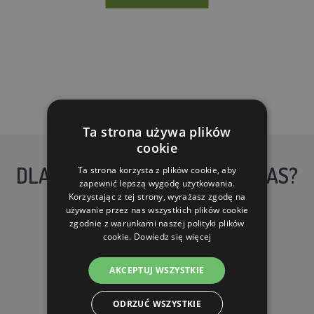
Ta strona używa plików
cookie
DLACZEGO WARTO KUPIĆ U NAS?
Ta strona korzysta z plików cookie, aby
zapewnić lepszą wygodę użytkowania.
Korzystając z tej strony, wyrażasz zgodę na
używanie przez nas wszystkich plików cookie
zgodnie z warunkami naszej polityki plików
cookie.
Dowiedz się więcej
AKCEPTUJ WSZYSTKIE
DARMOWA WYSYŁKA
dla zamówień od 690 zł z VAT
ODRZUĆ WSZYSTKIE