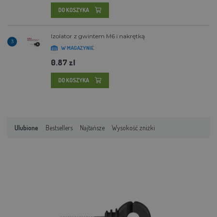
DO KOSZYKA
Izolator z gwintem M6 i nakrętką
3
W MAGAZYNIE
0.87 zl
DO KOSZYKA
Ulubione
Bestsellers
Najtańsze
Wysokość zniżki