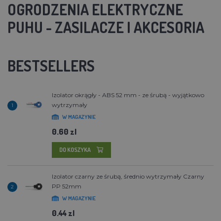
OGRODZENIA ELEKTRYCZNE
PUHU - ZASILACZE I AKCESORIA
BESTSELLERS
Izolator okrągły - ABS 52 mm - ze śrubą - wyjątkowo
wytrzymały
1
W MAGAZYNIE
0.60 zl
DO KOSZYKA
Izolator czarny ze śrubą, średnio wytrzymały Czarny
PP 52mm
2
W MAGAZYNIE
0.44 zl