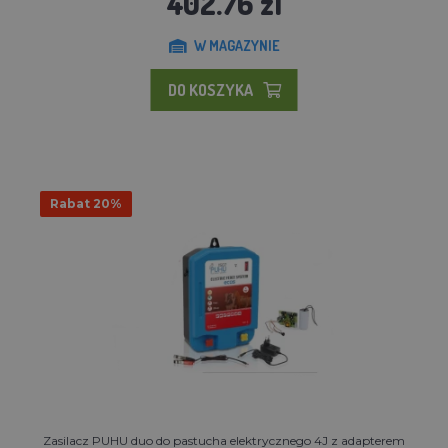
402.76 zl
W MAGAZYNIE
DO KOSZYKA
Rabat 20%
Zasilacz PUHU duo do pastucha elektrycznego 4J z adapterem