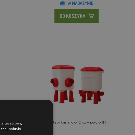
W MAGAZYNIE
DO KOSZYKA
 l
Zestaw karmidło 12 kg + poidło 11 l
z tej strony,
zej polityki