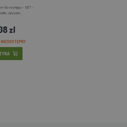
w do wylęgu - SET -
dło, opryski...
08 zl
 NIEDOSTĘPNY
SZYKA