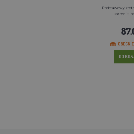
Podstawowy zesta
karmnik, poi
87.
OBECNIE
DO KO