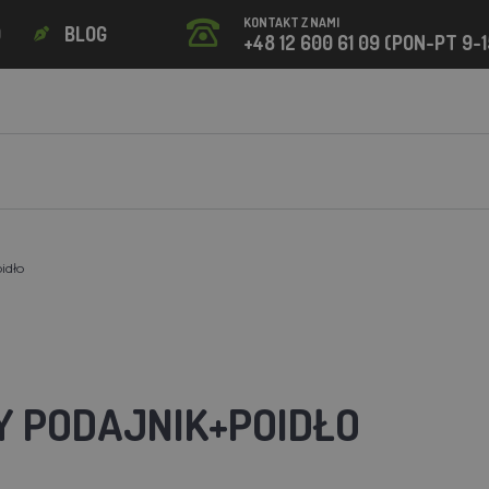
KONTAKT Z NAMI
O
BLOG
+48 12 600 61 09 (PON-PT 9-1
idło
 PODAJNIK+POIDŁO