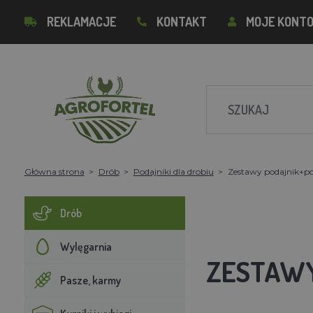
REKLAMACJE
KONTAKT
MOJE KONT
Główna strona
Drób
Podajniki dla drobiu
Zestawy podajnik+po
Drób
Wylęgarnia
ZESTAWY
Pasze, karmy