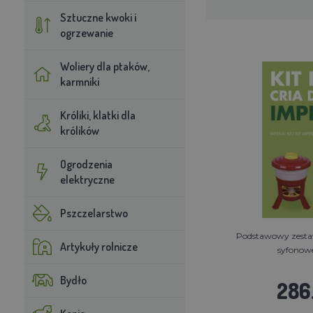
Sztuczne kwoki i
ogrzewanie
Woliery dla ptaków,
karmniki
Króliki, klatki dla
królików
Ogrodzenia
elektryczne
Pszczelarstwo
Podstawowy zestaw
Artykuły rolnicze
syfonowe
Bydło
286.