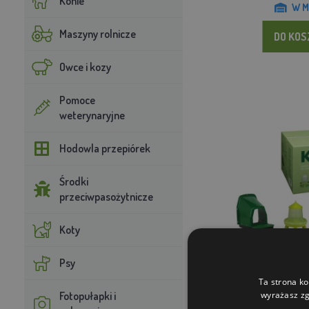
Konie
W M
Maszyny rolnicze
DO KO
Owce i kozy
Pomoce
weterynaryjne
Hodowla przepiórek
Środki
przeciwpasożytnicze
Koty
Psy
Podstawowy zestaw d
Ta strona ko
gniazdo, 
Fotopułapki i
wyrażasz zg