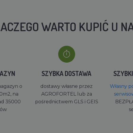
ACZEGO WARTO KUPIĆ U N
GAZYN
SZYBKA DOSTAWA
SZYBK
magazyn o
dostawy własne przez
Własny po
0m2, na
AGROFORTEL lub za
serwiso
ad 35000
pośrednictwem GLS i GEIS
BEZPŁ
rów
s