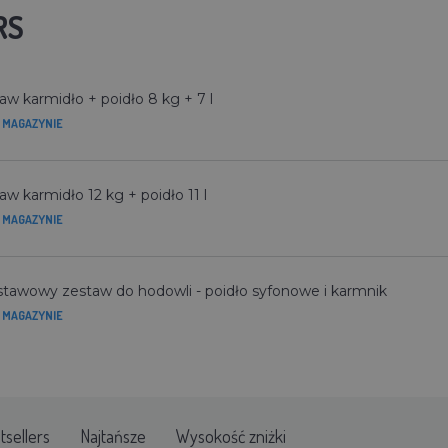
RS
aw karmidło + poidło 8 kg + 7 l
 MAGAZYNIE
aw karmidło 12 kg + poidło 11 l
 MAGAZYNIE
tawowy zestaw do hodowli - poidło syfonowe i karmnik
 MAGAZYNIE
tsellers
Najtańsze
Wysokość zniżki