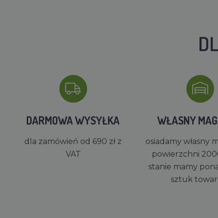
DL
DARMOWA WYSYŁKA
WŁASNY MA
dla zamówień od 690 zł z
osiadamy własny 
VAT
powierzchni 200
stanie mamy pon
sztuk towa