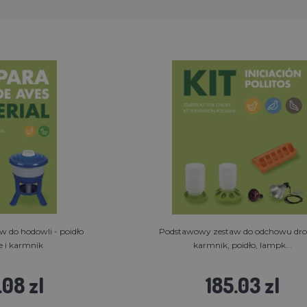
 do hodowli - poidło
Podstawowy zestaw do odchowu dro
 i karmnik
karmnik, poidło, lampk...
08 zl
185.03 zl