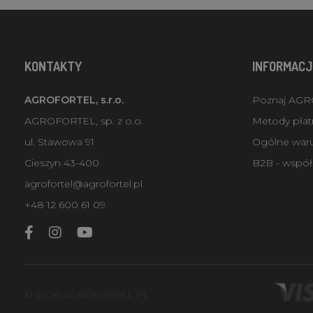
KONTAKTY
INFORMACJ
AGROFORTEL, s.r.o.
Poznaj AG
AGROFORTEL, sp. z o.o.
Metody płatn
ul. Stawowa 91
Ogólne war
Cieszyn 43-400
B2B - współ
agrofortel@agrofortel.pl
+48 12 600 61 09
© 2026 AGROFORTEL.PL