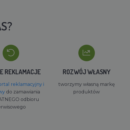
AS?
IE REKLAMACJE
ROZWÓJ WŁASNY
rtal reklamacyjny i
tworzymy własną markę
wy
do zamawiania
produktów
ATNEGO odbioru
erwisowego