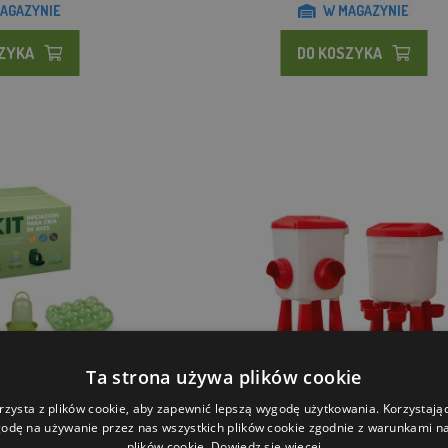
AGAZYNIE
W MAGAZYNIE
SZYKA
DO KOSZYKA
Ta strona używa plików cookie
o odchowu kur niosek -
Zestaw karmidło + poidło 8 kg + 7
rzysta z plików cookie, aby zapewnić lepszą wygodę użytkowania. Korzystając 
karmnik, ...
odę na używanie przez nas wszystkich plików cookie zgodnie z warunkami nas
plików cookie.
Dowiedz się więcej