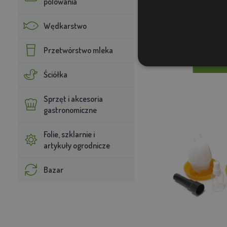
polowania
203.
Wędkarstwo
W M
Przetwórstwo mleka
DO KO
Ściółka
Sprzęt i akcesoria
gastronomiczne
Folie, szklarnie i
artykuły ogrodnicze
Bazar