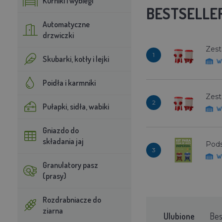
Kurniki i wybiegi
BESTSELLE
Automatyczne
drzwiczki
Zest
1
Skubarki, kotły i lejki
W
Poidła i karmniki
Zest
2
Pułapki, sidła, wabiki
W
Gniazdo do
składania jaj
Pods
3
W
Granulatory pasz
(prasy)
Rozdrabniacze do
ziarna
Ulubione
Bes