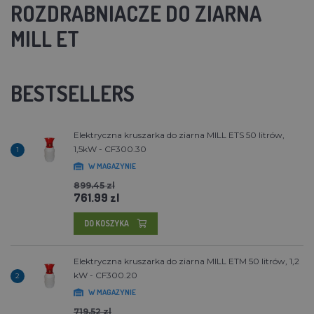
ROZDRABNIACZE DO ZIARNA
MILL ET
BESTSELLERS
Elektryczna kruszarka do ziarna MILL ETS 50 litrów,
1,5kW - CF300.30
1
W MAGAZYNIE
899.45 zl
761.99 zl
DO KOSZYKA
Elektryczna kruszarka do ziarna MILL ETM 50 litrów, 1,2
kW - CF300.20
2
W MAGAZYNIE
719.52 zl