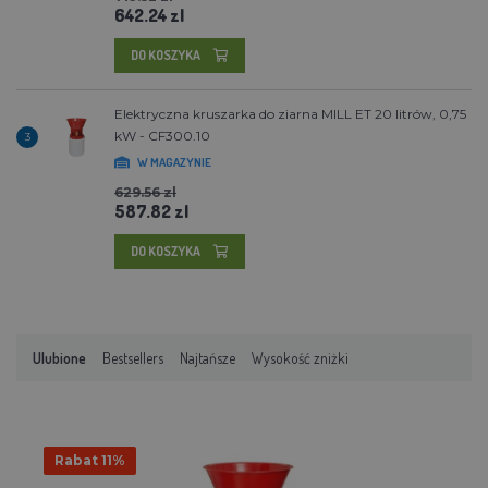
642.24 zl
DO KOSZYKA
Elektryczna kruszarka do ziarna MILL ET 20 litrów, 0,75
kW - CF300.10
3
W MAGAZYNIE
629.56 zl
587.82 zl
DO KOSZYKA
Ulubione
Bestsellers
Najtańsze
Wysokość zniżki
Rabat 11%