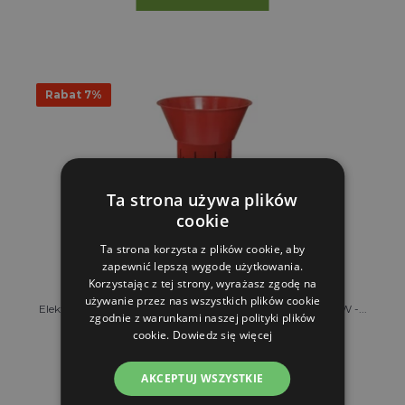
Rabat 7%
Ta strona używa plików
cookie
Ta strona korzysta z plików cookie, aby
zapewnić lepszą wygodę użytkowania.
Korzystając z tej strony, wyrażasz zgodę na
używanie przez nas wszystkich plików cookie
Elektryczna kruszarka do ziarna MILL ET 20 litrów, 0,75 kW -...
zgodnie z warunkami naszej polityki plików
cookie.
Dowiedz się więcej
629.56 zl
587.82 zl
AKCEPTUJ WSZYSTKIE