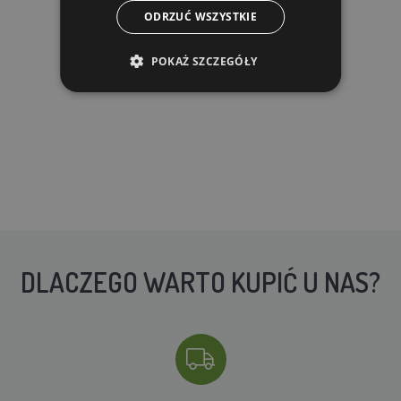
W MAGAZYNIE
ODRZUĆ WSZYSTKIE
DO KOSZYKA
POKAŻ SZCZEGÓŁY
DLACZEGO WARTO KUPIĆ U NAS?