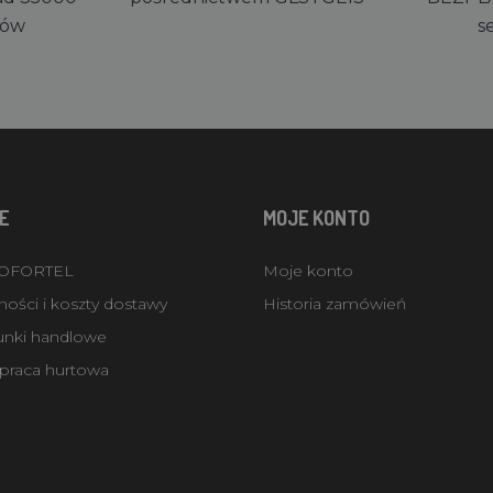
rów
s
E
MOJE KONTO
ROFORTEL
Moje konto
ości i koszty dostawy
Historia zamówień
unki handlowe
praca hurtowa