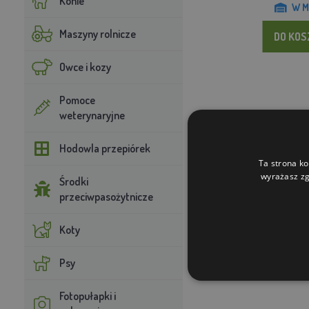
Konie
W M
Maszyny rolnicze
DO KO
Owce i kozy
Pomoce
weterynaryjne
Hodowla przepiórek
Ta strona ko
wyrażasz zg
Środki
przeciwpasożytnicze
Koty
Psy
Fotopułapki i