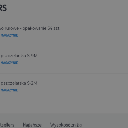
RS
wo rurowe - opakowanie 54 szt.
 MAGAZYNIE
a pszczelarska S-9M
 MAGAZYNIE
a pszczelarska S-2M
 MAGAZYNIE
tsellers
Najtańsze
Wysokość zniżki