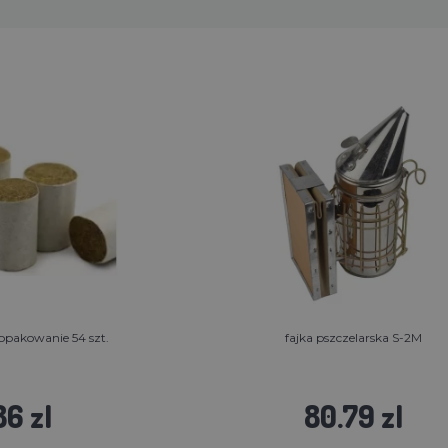
opakowanie 54 szt.
fajka pszczelarska S-2M
86 zl
80.79 zl