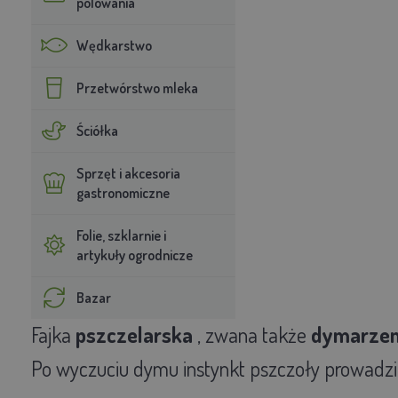
polowania
Wędkarstwo
Przetwórstwo mleka
Ściółka
Sprzęt i akcesoria
gastronomiczne
Folie, szklarnie i
artykuły ogrodnicze
Bazar
Fajka
pszczelarska
, zwana także
dymarze
Po wyczuciu dymu instynkt pszczoły prowadzi p