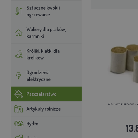
Sztuczne kwoki i
ogrzewanie
Woliery dla ptaków,
karmniki
Króliki, klatki dla
królików
Ogrodzenia
elektryczne
Pszczelarstwo
Paliwo rurowe - 
Artykuły rolnicze
Bydło
13.