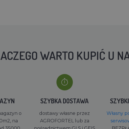
ACZEGO WARTO KUPIĆ U N
GAZYN
SZYBKA DOSTAWA
SZYBK
magazyn o
dostawy własne przez
Własny po
0m2, na
AGROFORTEL lub za
serwiso
ad 35000
pośrednictwem GLS i GEIS
BEZPŁ