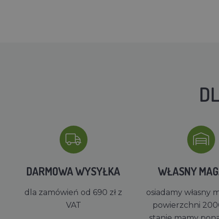
DL
DARMOWA WYSYŁKA
WŁASNY MA
dla zamówień od 690 zł z
osiadamy własny 
VAT
powierzchni 200
stanie mamy pon