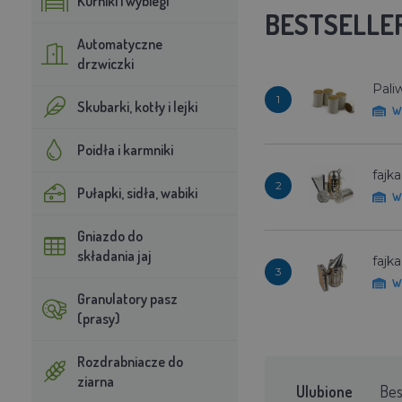
Kurniki i wybiegi
BESTSELLE
Automatyczne
drzwiczki
Pali
1
Skubarki, kotły i lejki
W
Poidła i karmniki
fajk
2
Pułapki, sidła, wabiki
W
Gniazdo do
składania jaj
fajk
3
W
Granulatory pasz
(prasy)
Rozdrabniacze do
ziarna
Ulubione
Bes