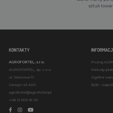
sztuk towa
KONTAKTY
INFORMACJ
AGROFORTEL, s.r.o.
Poznaj AG
AGROFORTEL, sp. z o.o.
Metody płatn
ul. Stawowa 91
Ogólne war
Cieszyn 43-400
B2B - współ
agrofortel@agrofortel.pl
+48 12 600 61 09