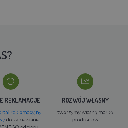
AS?
IE REKLAMACJE
ROZWÓJ WŁASNY
rtal reklamacyjny i
tworzymy własną markę
wy
do zamawiania
produktów
ATNEGO odbioru