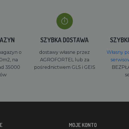
GAZYN
SZYBKA DOSTAWA
SZYBK
magazyn o
dostawy własne przez
Własny po
0m2, na
AGROFORTEL lub za
serwiso
ad 35000
pośrednictwem GLS i GEIS
BEZPŁ
rów
s
E
MOJE KONTO