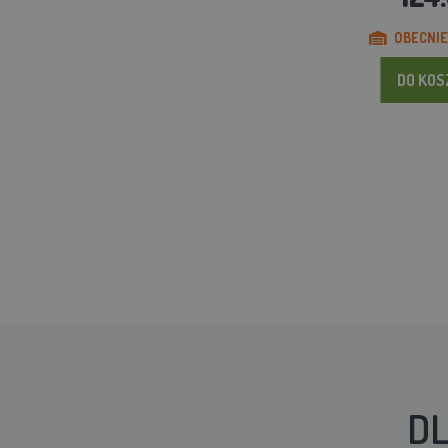
OBECNIE
DO KO
DL