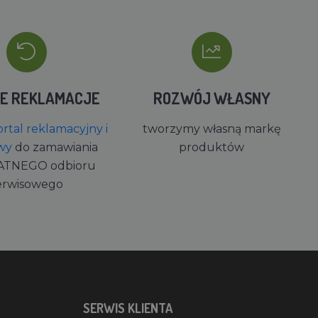
IE REKLAMACJE
ROZWÓJ WŁASNY
rtal reklamacyjny i
tworzymy własną markę
wy
do zamawiania
produktów
ATNEGO odbioru
erwisowego
SERWIS KLIENTA