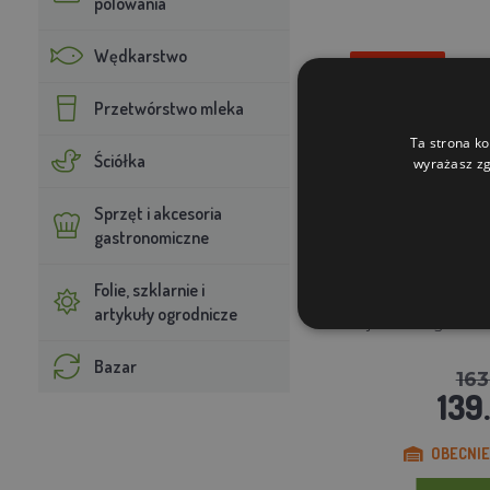
polowania
Wędkarstwo
Rabat 15%
Przetwórstwo mleka
Ta strona ko
Ściółka
wyrażasz zg
Sprzęt i akcesoria
gastronomiczne
Folie, szklarnie i
artykuły ogrodnicze
Pojemnik na granula
Bazar
163
139.
OBECNIE