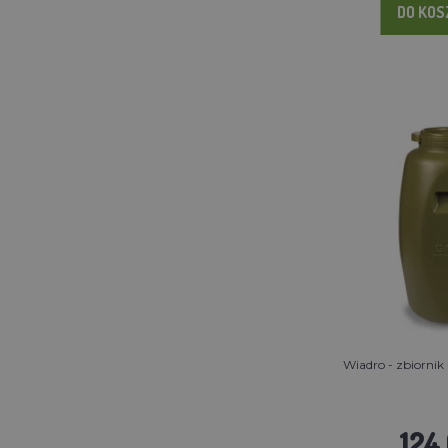
DO KO
Wiadro - zbiornik
124.