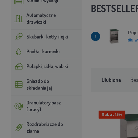
Kurniki i wybiegi
BESTSELLE
Automatyczne
drzwiczki
Poje
Skubarki, kotły i lejki
1
W
Poidła i karmniki
Pułapki, sidła, wabiki
Ulubione
Bes
Gniazdo do
składania jaj
Granulatory pasz
(prasy)
Rabat 15%
Rozdrabniacze do
ziarna