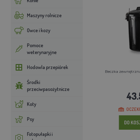
Konie
Maszyny rolnicze
Owce i kozy
Pomoce
weterynaryjne
Hodowla przepiórek
Beczka zewnętrzna
Środki
przeciwpasożytnicze
43.
Koty
OCZEKU
Psy
DO KO
Fotopułapki i