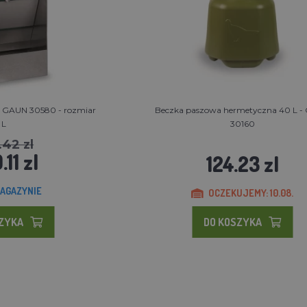
t GAUN 30580 - rozmiar
Beczka paszowa hermetyczna 40 L 
L
30160
.42 zl
.11 zl
124.23 zl
AGAZYNIE
OCZEKUJEMY: 10.08.
SZYKA
DO KOSZYKA