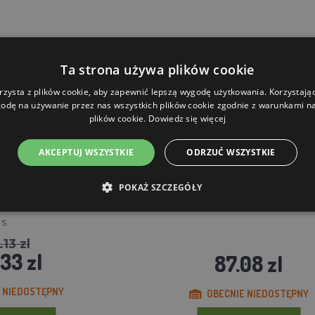
Ta strona używa plików cookie
rzysta z plików cookie, aby zapewnić lepszą wygodę użytkowania. Korzystając 
odę na używanie przez nas wszystkich plików cookie zgodnie z warunkami nas
plików cookie.
Dowiedz się więcej
AKCEPTUJ WSZYSTKIE
ODRZUĆ WSZYSTKIE
POKAŻ SZCZEGÓŁY
t GAUN 30350 - rozmiar
Wiadro - 32 L - GAUN 25120
S
.13 zl
33 zl
87.08 zl
 NIEDOSTĘPNY
OBECNIE NIEDOSTĘPNY