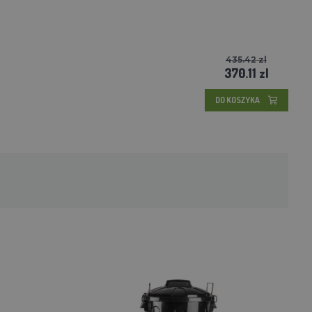
435.42 zl
370.11 zl
DO KOSZYKA