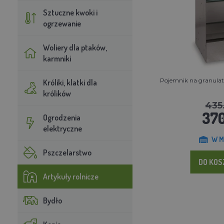
Sztuczne kwoki i
ogrzewanie
Woliery dla ptaków,
karmniki
Pojemnik na granula
Króliki, klatki dla
królików
435
370
Ogrodzenia
elektryczne
W M
Pszczelarstwo
DO KO
Artykuły rolnicze
Bydło