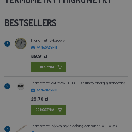
BESTSELLERS
Higrometr włosowy
1
W MAGAZYNIE
89.91 zl
DO KOSZYKA
Termometr cyfrowy TH-BTH zasilany energią słoneczną
2
W MAGAZYNIE
29.70 zl
DO KOSZYKA
Termometr pływający z osłoną ochronną 0 - 100°C
3