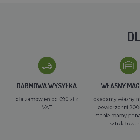
DL
DARMOWA WYSYŁKA
WŁASNY MA
dla zamówień od 690 zł z
osiadamy własny 
VAT
powierzchni 200
stanie mamy pon
sztuk towa