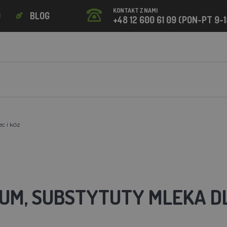
KONTAKT Z NAMI
O
BLOG
+48 12 600 61 09 (PON-PT 9-1
c i kóz
UM, SUBSTYTUTY MLEKA DL