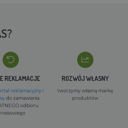
AS?
IE REKLAMACJE
ROZWÓJ WŁASNY
rtal reklamacyjny i
tworzymy własną markę
wy
do zamawiania
produktów
ATNEGO odbioru
erwisowego