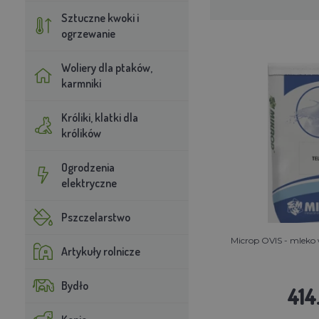
Sztuczne kwoki i
ogrzewanie
Woliery dla ptaków,
karmniki
Króliki, klatki dla
królików
Ogrodzenia
elektryczne
Pszczelarstwo
Microp OVIS - mleko 
Artykuły rolnicze
Bydło
414