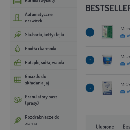
Kurniki i wybiegi
BESTSELLE
Automatyczne
drzwiczki
Micr
1
Skubarki, kotły i lejki
W
Poidła i karmniki
Micr
2
Pułapki, sidła, wabiki
W
Gniazdo do
składania jaj
Micr
3
W
Granulatory pasz
(prasy)
Rozdrabniacze do
ziarna
Ulubione
Bes