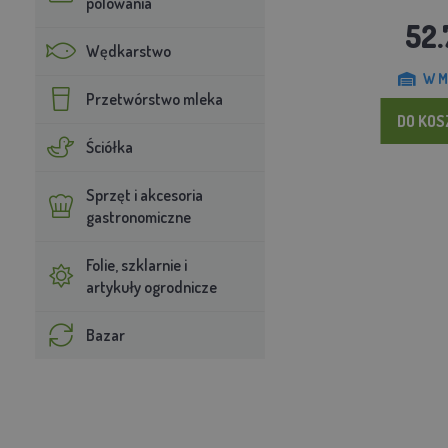
polowania
52.
Wędkarstwo
W M
Przetwórstwo mleka
DO KO
Ściółka
Sprzęt i akcesoria
gastronomiczne
Folie, szklarnie i
artykuły ogrodnicze
Bazar