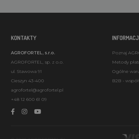
KONTAKTY
INFORMACJ
AGROFORTEL, s.r.o.
Poznaj AG
AGROFORTEL, sp. z o.o.
Metody płatn
ul. Stawowa 91
Ogólne war
Cieszyn 43-400
B2B - współ
agrofortel@agrofortel.pl
+48 12 600 61 09