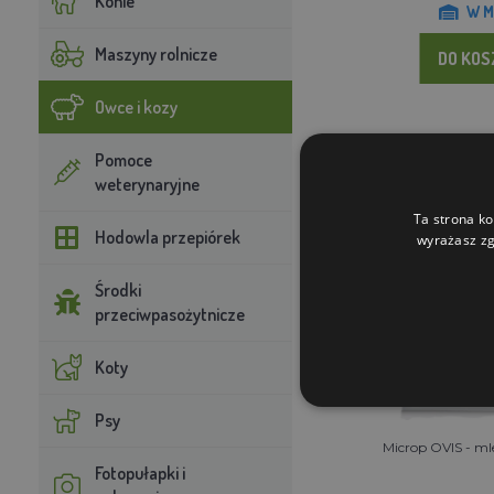
Konie
W M
Maszyny rolnicze
DO KO
Owce i kozy
Pomoce
weterynaryjne
Ta strona ko
Hodowla przepiórek
wyrażasz zg
Środki
przeciwpasożytnicze
Koty
Psy
Microp OVIS - ml
Fotopułapki i