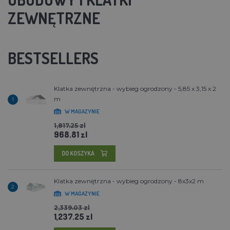
ZEWNĘTRZNE
BESTSELLERS
Klatka zewnętrzna - wybieg ogrodzony - 5,85 x 3,15 x 2
m
1
W MAGAZYNIE
1,817.25 zl
968.81 zl
DO KOSZYKA
Klatka zewnętrzna - wybieg ogrodzony - 8x3x2 m
2
W MAGAZYNIE
2,339.03 zl
1,237.25 zl