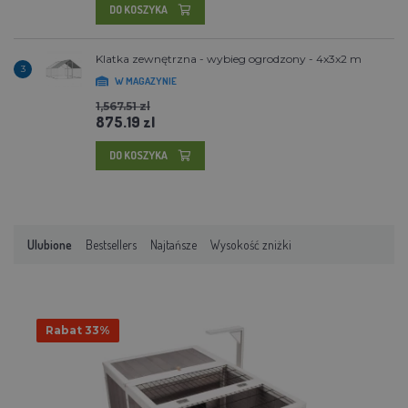
DO KOSZYKA
Klatka zewnętrzna - wybieg ogrodzony - 4x3x2 m
3
W MAGAZYNIE
1,567.51 zl
875.19 zl
DO KOSZYKA
Ulubione
Bestsellers
Najtańsze
Wysokość zniżki
Rabat 33%