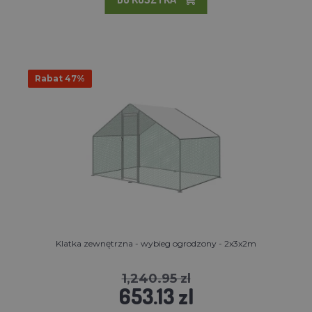
Rabat 47%
Klatka zewnętrzna - wybieg ogrodzony - 2x3x2m
1,240.95 zl
653.13 zl