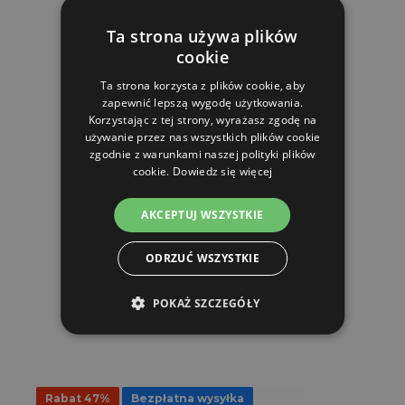
Ta strona używa plików
cookie
Ta strona korzysta z plików cookie, aby
zapewnić lepszą wygodę użytkowania.
Korzystając z tej strony, wyrażasz zgodę na
używanie przez nas wszystkich plików cookie
Klatka zewnętrzna - wybieg ogrodzony - 4x3x2 m
zgodnie z warunkami naszej polityki plików
cookie.
Dowiedz się więcej
1,567.51 zl
875.19 zl
AKCEPTUJ WSZYSTKIE
W MAGAZYNIE
ODRZUĆ WSZYSTKIE
DO KOSZYKA
POKAŻ SZCZEGÓŁY
Rabat 47%
Bezpłatna wysyłka