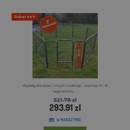
Rabat 44%
Wybieg dla psów i innych zwierząt - rozmiar M - 8
segmentów,...
521.78 zl
293.91 zl
W MAGAZYNIE