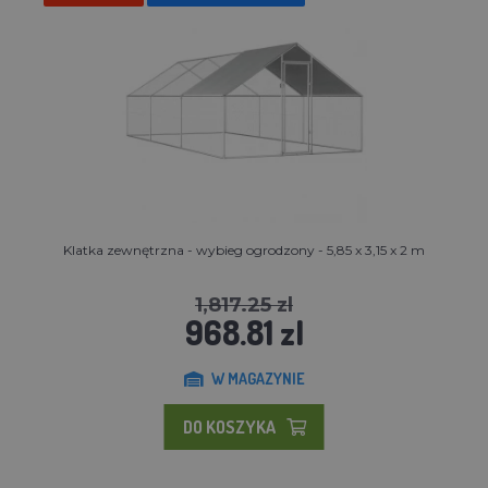
Klatka zewnętrzna - wybieg ogrodzony - 5,85 x 3,15 x 2 m
1,817.25 zl
968.81 zl
W MAGAZYNIE
DO KOSZYKA