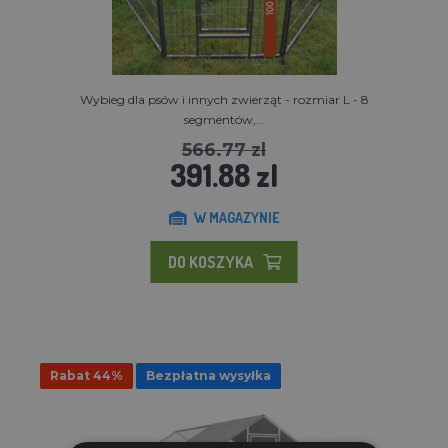
Wybieg dla psów i innych zwierząt - rozmiar L - 8
segmentów,...
566.77 zl
391.88 zl
W MAGAZYNIE
DO KOSZYKA
Rabat 44%
Bezpłatna wysyłka