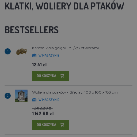
KLATKI, WOLIERY DLA PTAKÓW
BESTSELLERS
Karmnik dla gołębi - z 1/2/3 otworami
1
W MAGAZYNIE
12.41 zl
DO KOSZYKA
Woliera dla ptaków - Břeclav, 100 x 100 x 183 cm
2
W MAGAZYNIE
1,502.20 zl
1,142.98 zl
DO KOSZYKA