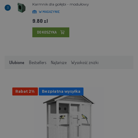
Karmnik dla gołębi - modułowy
3
W MAGAZYNIE
9.80 zl
DO KOSZYKA
Ulubione
Bestsellers
Najtańsze
Wysokość zniżki
Rabat 2%
Bezpłatna wysyłka