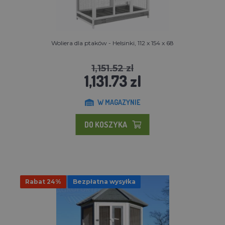
Woliera dla ptaków - Helsinki, 112 x 154 x 68
1,151.52 zl
1,131.73 zl
W MAGAZYNIE
DO KOSZYKA
Rabat 24%
Bezpłatna wysyłka