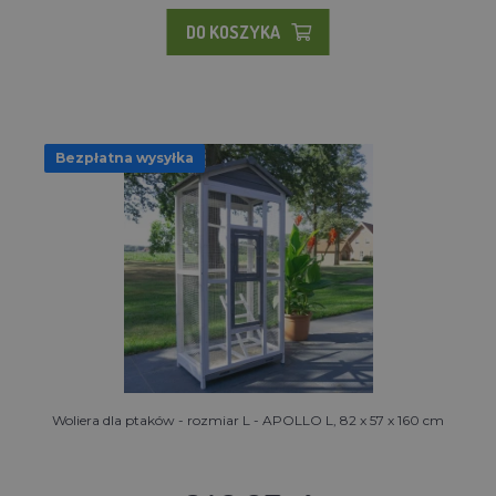
DO KOSZYKA
Bezpłatna wysyłka
Woliera dla ptaków - rozmiar L - APOLLO L, 82 x 57 x 160 cm