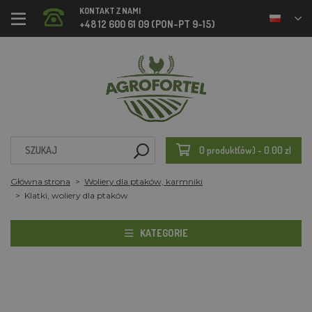
KONTAKT Z NAMI
+48 12 600 61 09 (PON-PT 9-15)
0 produkt(ów) - 0.00 zl
Główna strona
Woliery dla ptaków, karmniki
Klatki, woliery dla ptaków
KATEGORIE