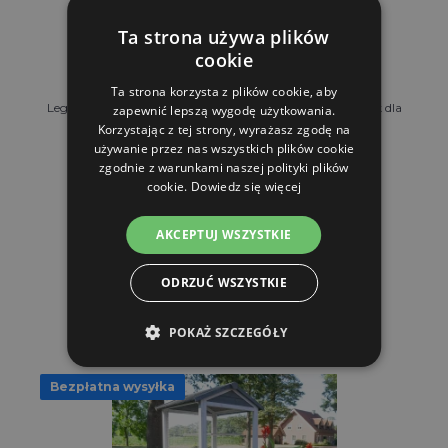
Ta strona używa plików
cookie
Ta strona korzysta z plików cookie, aby
Leganest ptasie gniazdo 22x22x26 cm - Elastyczny domek dla
zapewnić lepszą wygodę użytkowania.
p...
Korzystając z tej strony, wyrażasz zgodę na
używanie przez nas wszystkich plików cookie
zgodnie z warunkami naszej polityki plików
170.93 zl
cookie.
Dowiedz się więcej
W MAGAZYNIE
AKCEPTUJ WSZYSTKIE
DO KOSZYKA
ODRZUĆ WSZYSTKIE
POKAŻ SZCZEGÓŁY
Bezpłatna wysyłka