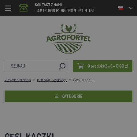
KONTAKT Z NAMI
+48 12 600 61 09 (PON-PT 9-15)
0 produkt(ów) - 0.00 zl
Główna strona
Kurniki i wybiegi
Gęsi, kaczki
KATEGORIE
GĘSI, KACZKI