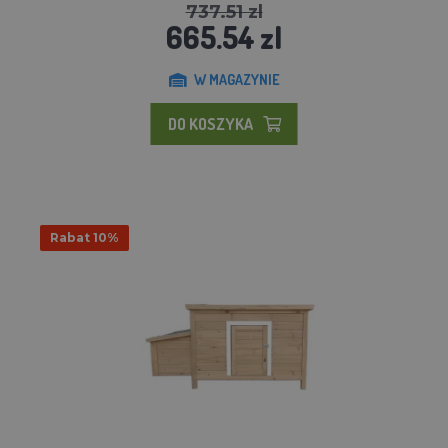
737.51 zl
665.54 zl
W MAGAZYNIE
DO KOSZYKA
Rabat 10%