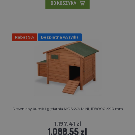
DO KOSZYKA
Rabat 9%
Bezpłatna wysyłka
Drewniany kurnik i gęsiarnia MOSKVA MINI, 1115x900x990 mm
1,197.41 zl
1,088.55 zl