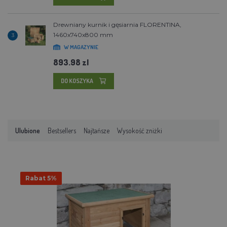
Drewniany kurnik i gęsiarnia FLORENTINA,
1460x740x800 mm
3
W MAGAZYNIE
893.98 zl
DO KOSZYKA
Ulubione
Bestsellers
Najtańsze
Wysokość zniżki
Rabat 5%