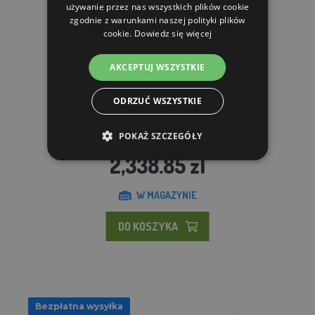
używanie przez nas wszystkich plików cookie
zgodnie z warunkami naszej polityki plików
cookie.
Dowiedz się więcej
AKCEPTUJ WSZYSTKIE
ODRZUĆ WSZYSTKIE
Mobilny kurnik dla kur GAUN 10365 - THE EGG LOFT
POKAŻ SZCZEGÓŁY
2,338.85 zl
W MAGAZYNIE
DO KOSZYKA
Bezpłatna wysyłka