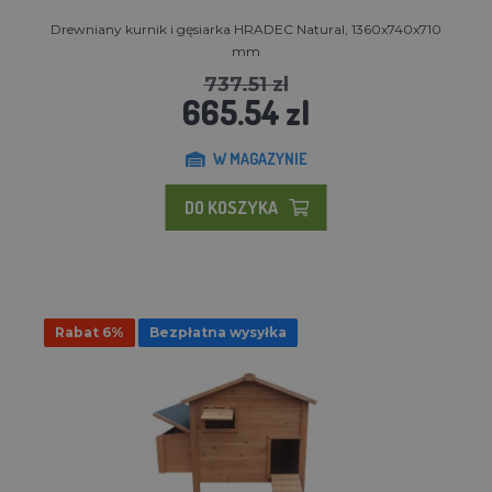
Drewniany kurnik i gęsiarka HRADEC Natural, 1360x740x710
mm
737.51 zl
665.54 zl
W MAGAZYNIE
DO KOSZYKA
Rabat 6%
Bezpłatna wysyłka