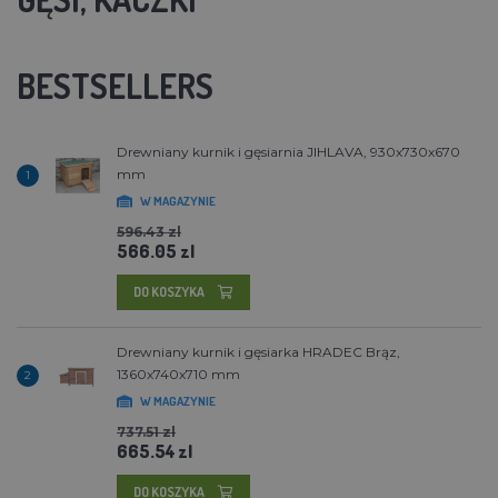
BESTSELLERS
Drewniany kurnik i gęsiarnia JIHLAVA, 930x730x670
mm
1
W MAGAZYNIE
596.43 zl
566.05 zl
DO KOSZYKA
Drewniany kurnik i gęsiarka HRADEC Brąz,
1360x740x710 mm
2
W MAGAZYNIE
737.51 zl
665.54 zl
DO KOSZYKA