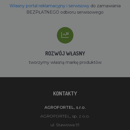
Własny portal reklamacyjny i serwisowy
do zamawiania
BEZPŁATNEGO odbioru serwisowego
ROZWÓJ WŁASNY
tworzymy własną markę produktów
KONTAKTY
AGROFORTEL, s.r.o.
AGROFORTEL, sp. z o.o.
ul. Stawowa 91