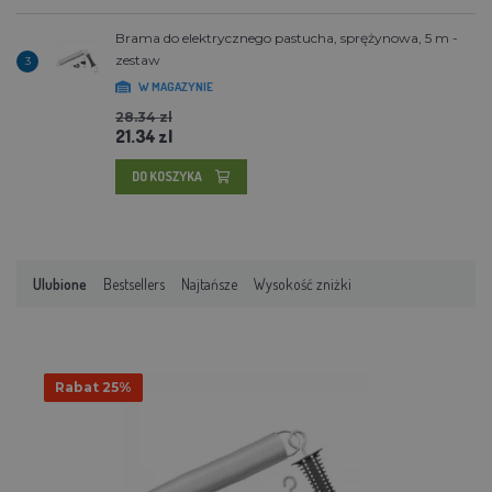
Brama do elektrycznego pastucha, sprężynowa, 5 m -
zestaw
3
W MAGAZYNIE
28.34 zl
21.34 zl
DO KOSZYKA
Ulubione
Bestsellers
Najtańsze
Wysokość zniżki
Rabat 25%