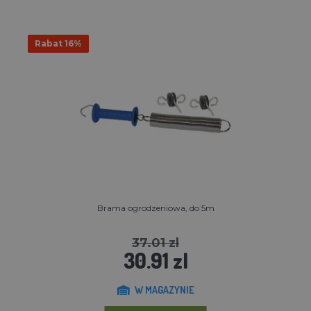
Rabat 16%
Brama ogrodzeniowa, do 5m
37.01 zl
30.91 zl
W MAGAZYNIE