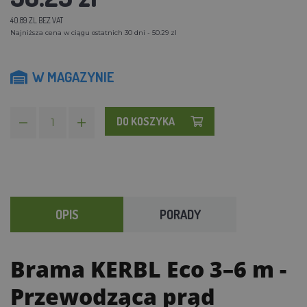
40.89 ZL BEZ VAT
Najniższa cena w ciągu ostatnich 30 dni - 50.29 zl
W MAGAZYNIE
DO KOSZYKA
OPIS
PORADY
Brama KERBL Eco 3–6 m
-
Przewodząca prąd