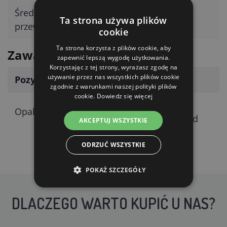
Średnica
0,30 mm
Ta strona używa plików
przewodnika
cookie
Ta strona korzysta z plików cookie, aby
Zawartość opakowania
zapewnić lepszą wygodę użytkowania.
Korzystając z tej strony, wyrażasz zgodę na
używanie przez nas wszystkich plików cookie
Pozycja
Szczegóły
zgodnie z warunkami naszej polityki plików
cookie.
Dowiedz się więcej
Elastyczna lina
Opakowanie
przewodząca prąd
AKCEPTUJ WSZYSTKIE
ODRZUĆ WSZYSTKIE
POKAŻ SZCZEGÓŁY
DLACZEGO WARTO KUPIĆ U NAS?