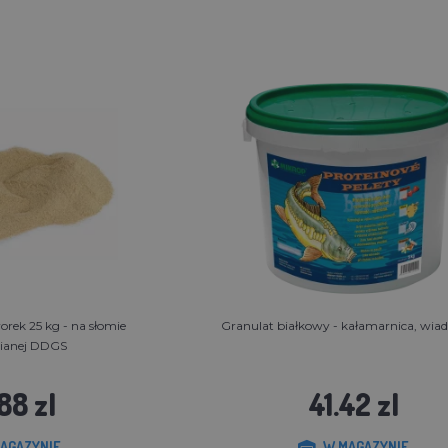
rek 25 kg - na słomie
Granulat białkowy - kałamarnica, wiad
ianej DDGS
88 zl
41.42 zl
AGAZYNIE
W MAGAZYNIE