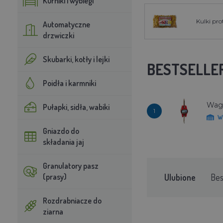
Kurniki i wybiegi
Kulki pr
Automatyczne
drzwiczki
Skubarki, kotły i lejki
BESTSELLE
Poidła i karmniki
Waga
Pułapki, sidła, wabiki
1
W
Gniazdo do
składania jaj
Granulatory pasz
(prasy)
Ulubione
Bes
Rozdrabniacze do
ziarna