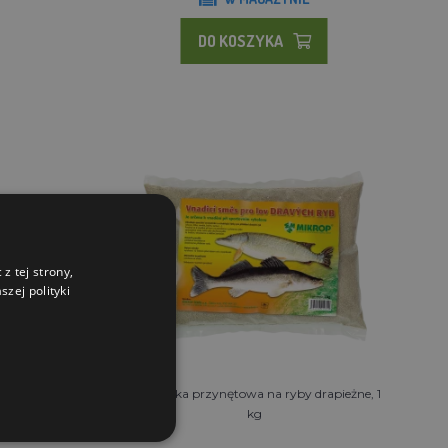
DO KOSZYKA
z tej strony,
zej polityki
0 g
Mieszanka przynętowa na ryby drapieżne, 1
kg