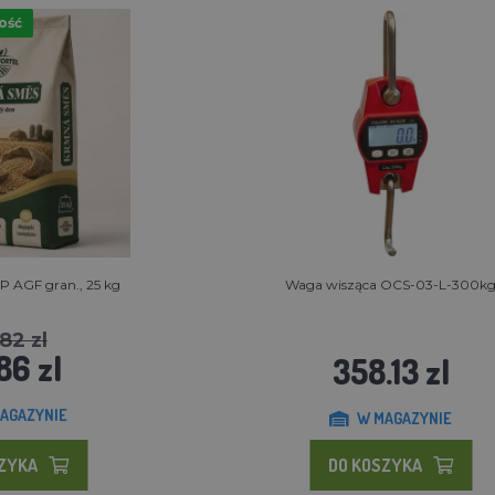
ość
P AGF gran., 25 kg
Waga wisząca OCS-03-L-300k
82 zl
86 zl
358.13 zl
AGAZYNIE
W MAGAZYNIE
SZYKA
DO KOSZYKA