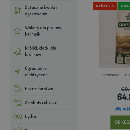
Rabat 7%
Now
Sztuczne kwoki i
ogrzewanie
Woliery dla ptaków,
karmniki
Króliki, klatki dla
królików
Ogrodzenia
elektryczne
Mieszanka - KAR
Pszczelarstwo
69.
64.
Artykuły rolnicze
W M
Bydło
DO KO