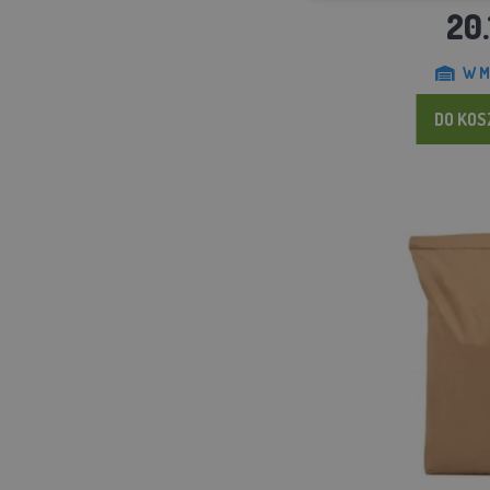
20.
W M
DO KO