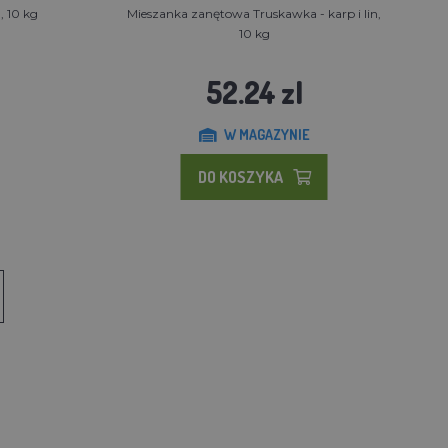
, 10 kg
Mieszanka zanętowa Truskawka - karp i lin,
10 kg
52.24 zl
W MAGAZYNIE
DO KOSZYKA