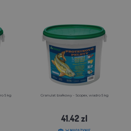
ro 5 kg
Granulat białkowy - Scopex, wiadro 5 kg
41.42 zl
W MAGAZYNIE