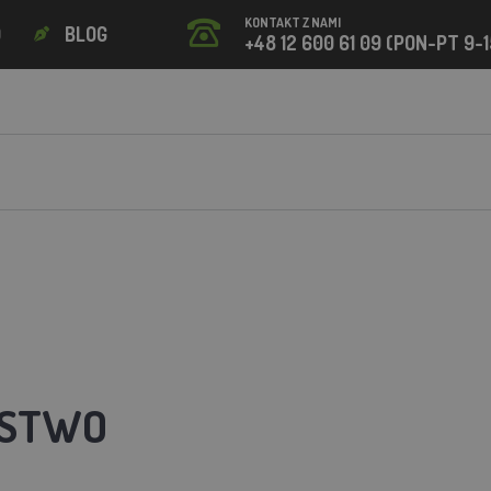
KONTAKT Z NAMI
O
BLOG
+48 12 600 61 09 (PON-PT 9-1
STWO