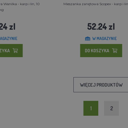
Wanilka - karp i lin, 10
Mieszanka zanętowa Scopex - karp i lin
kg
24 zl
52.24 zl
AGAZYNIE
W MAGAZYNIE
SZYKA
DO KOSZYKA
WIĘCEJ PRODUKTÓW
1
2