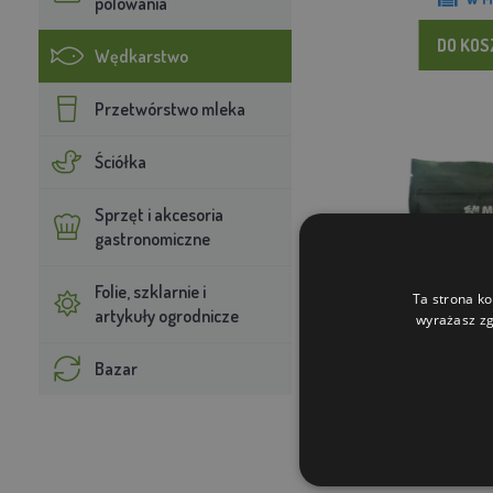
polowania
DO KO
Wędkarstwo
Przetwórstwo mleka
Ściółka
Sprzęt i akcesoria
gastronomiczne
Folie, szklarnie i
Ta strona ko
artykuły ogrodnicze
wyrażasz zg
Bazar
Microp Boili