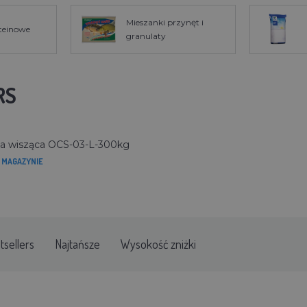
Mieszanki przynęt i
oteinowe
granulaty
RS
 wisząca OCS-03-L-300kg
 MAGAZYNIE
tsellers
Najtańsze
Wysokość zniżki