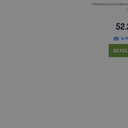
Mieszanka przynętowa 
52.
W M
DO KO