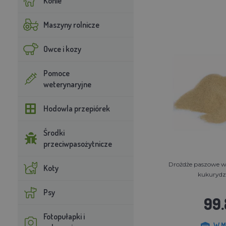
Konie
Maszyny rolnicze
Owce i kozy
Pomoce
weterynaryjne
Hodowla przepiórek
Środki
przeciwpasożytnicze
Drożdże paszowe wo
Koty
kukurydz
Psy
99.
Fotopułapki i
W M