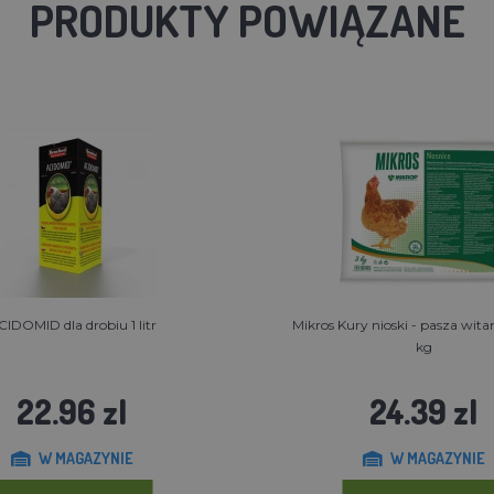
PRODUKTY POWIĄZANE
CIDOMID dla drobiu 1 litr
Mikros Kury nioski - pasza wi
kg
22.96 zl
24.39 zl
W MAGAZYNIE
W MAGAZYNIE