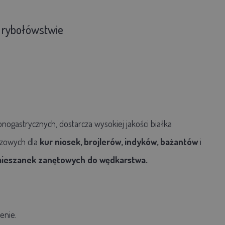
i rybołówstwie
onogastrycznych,
dostarcza wysokiej jakości białka
szowych dla
kur niosek, brojlerów, indyków, bażantów
i
ieszanek zanętowych do wędkarstwa.
enie.