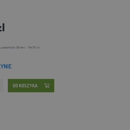
zl
ostatnich 30 dni - 114.70 zl
YNIE
DO KOSZYKA