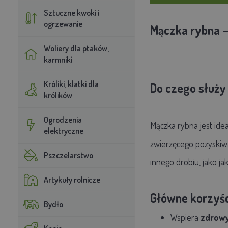
Sztuczne kwoki i
ogrzewanie
Mączka rybna 
Woliery dla ptaków,
karmniki
Króliki, klatki dla
Do czego służy
królików
Ogrodzenia
Mączka rybna jest
ide
elektryczne
zwierzęcego pozyskiwa
Pszczelarstwo
innego drobiu, jako j
Artykuły rolnicze
Główne korzyśc
Bydło
Wspiera
zdrowy