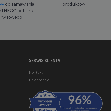
wy
do zamawiania
produktów
ATNEGO odbioru
erwisowego
SERWIS KLIENTA
Kontakt
Reklamacje