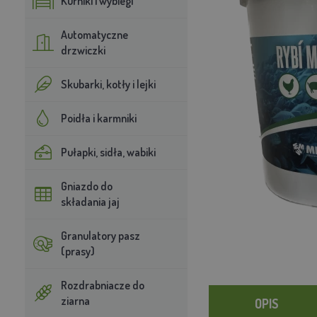
Kurniki i wybiegi
Automatyczne
drzwiczki
Skubarki, kotły i lejki
Poidła i karmniki
Pułapki, sidła, wabiki
Gniazdo do
składania jaj
Granulatory pasz
(prasy)
Rozdrabniacze do
ziarna
OPIS