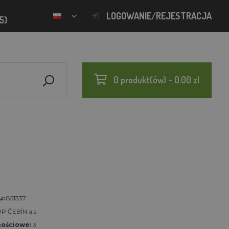
LOGOWANIE/REJESTRACJA
5)
0 produkt(ów) - 0.00 zl
u:
851337
P ČEBÍN a.s.
nościowe:
3