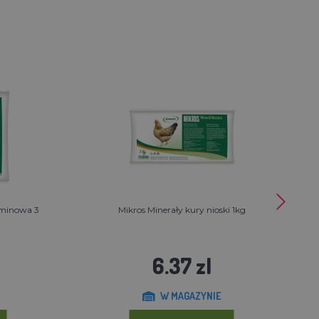
taminowa 3
Mikros Minerały kury nioski 1kg
6.37 zl
W MAGAZYNIE