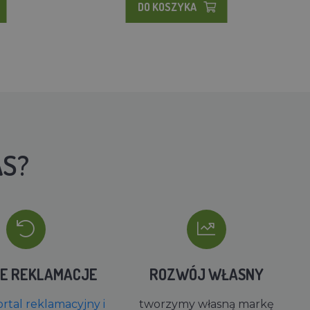
DO KOSZYKA
AS?
IE REKLAMACJE
ROZWÓJ WŁASNY
rtal reklamacyjny i
tworzymy własną markę