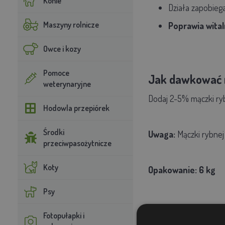
Konie
Działa zapobieg
Maszyny rolnicze
Poprawia wital
Owce i kozy
Pomoce
Jak dawkować 
weterynaryjne
Dodaj 2-5% mączki ry
Hodowla przepiórek
Środki
Uwaga:
Mączki rybne
przeciwpasożytnicze
Koty
Opakowanie: 6 kg
Psy
Fotopułapki i