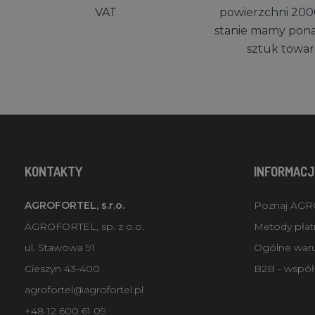
VAT
powierzchni 200
stanie mamy pon
sztuk towa
KONTAKTY
INFORMACJ
AGROFORTEL, s.r.o.
Poznaj AG
AGROFORTEL, sp. z o.o.
Metody płatn
ul. Stawowa 91
Ogólne war
Cieszyn 43-400
B2B - współ
agrofortel@agrofortel.pl
+48 12 600 61 09