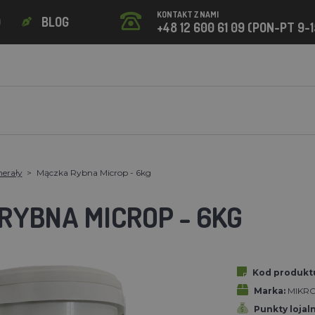
KONTAKT Z NAMI
O
BLOG
+48 12 600 61 09 (PON-PT 9-1
nerały
Mączka Rybna Microp - 6kg
RYBNA MICROP - 6KG
Kod produkt
Marka:
MIKRO
Punkty lojal