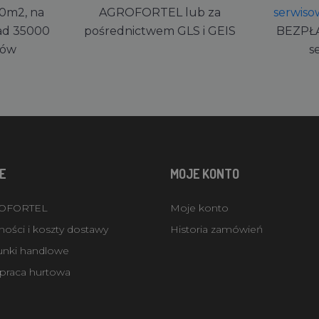
0m2, na
AGROFORTEL lub za
serwiso
ad 35000
pośrednictwem GLS i GEIS
BEZPŁ
rów
s
E
MOJE KONTO
ROFORTEL
Moje konto
ości i koszty dostawy
Historia zamówień
unki handlowe
praca hurtowa