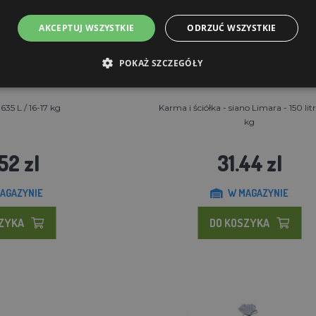
AKCEPTUJ WSZYSTKIE
ODRZUĆ WSZYSTKIE
POKAŻ SZCZEGÓŁY
35 L / 16-17 kg
Karma i ściółka - siano Limara - 150 lit
kg
.52 zl
31.44 zl
AGAZYNIE
W MAGAZYNIE
SZYKA
DO KOSZYKA