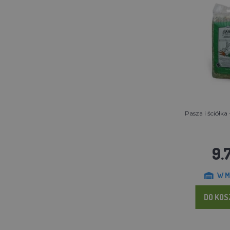
Pasza i ściółka 
9.7
W M
DO KO