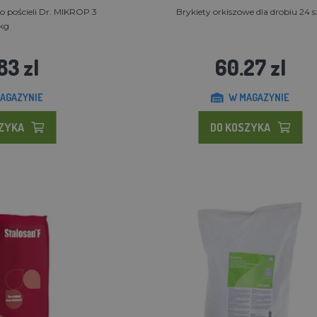
o pościeli Dr. MIKROP 3
Brykiety orkiszowe dla drobiu 24 s
kg
83 zl
60.27 zl
AGAZYNIE
W MAGAZYNIE
SZYKA
DO KOSZYKA