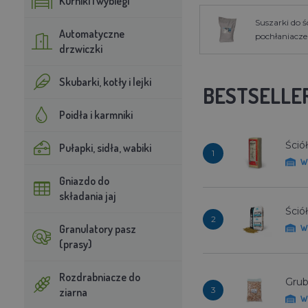
Kurniki i wybiegi
Suszarki do śc
Automatyczne
pochłaniacze
drzwiczki
Skubarki, kotły i lejki
BESTSELLE
Poidła i karmniki
Ściół
Pułapki, sidła, wabiki
1
W
Gniazdo do
składania jaj
Śció
2
Granulatory pasz
W
(prasy)
Rozdrabniacze do
Grub
3
ziarna
W