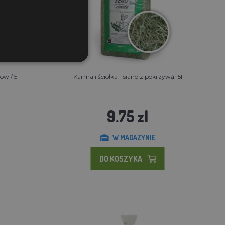
rów / 5
Karma i ściółka - siano z pokrzywą 15l
9.75 zl
W MAGAZYNIE
DO KOSZYKA