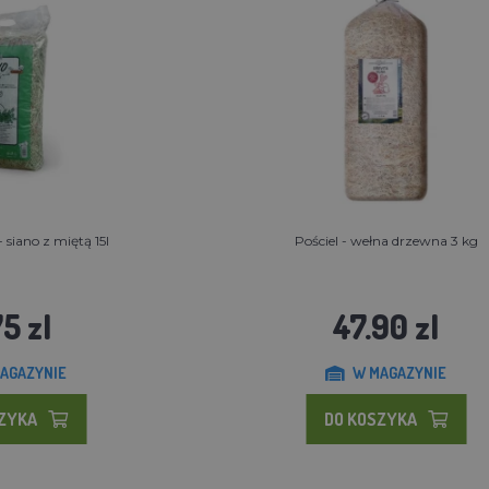
- siano z miętą 15l
Pościel - wełna drzewna 3 kg
5 zl
47.90 zl
AGAZYNIE
W MAGAZYNIE
SZYKA
DO KOSZYKA