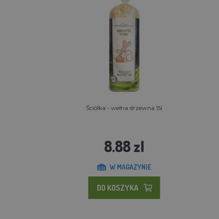
Ściółka - wełna drzewna 15l
8.88 zl
W MAGAZYNIE
DO KOSZYKA