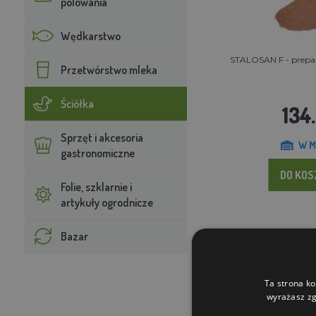
polowania
Wędkarstwo
STALOSAN F - prepara
Przetwórstwo mleka
Ściółka
134.
Sprzęt i akcesoria
W M
gastronomiczne
DO KO
Folie, szklarnie i
artykuły ogrodnicze
Bazar
Ta strona ko
wyrażasz zg