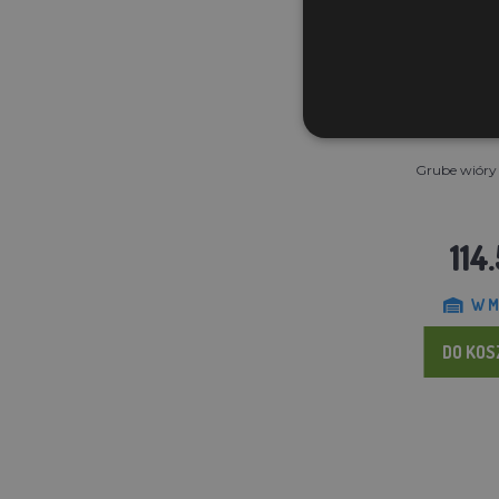
Grube wióry 6
114
W M
DO KO