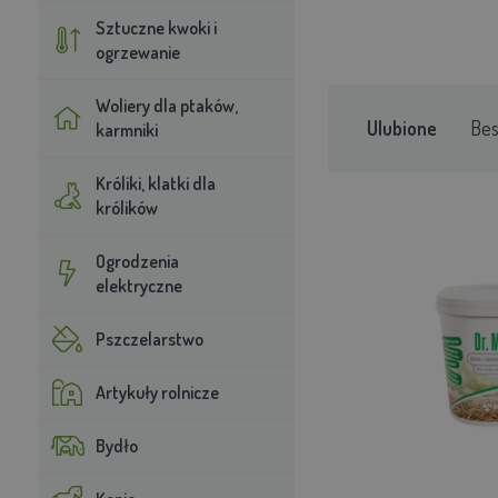
Sztuczne kwoki i
ogrzewanie
Woliery dla ptaków,
Ulubione
Bes
karmniki
Króliki, klatki dla
królików
Ogrodzenia
elektryczne
Pszczelarstwo
Artykuły rolnicze
Bydło