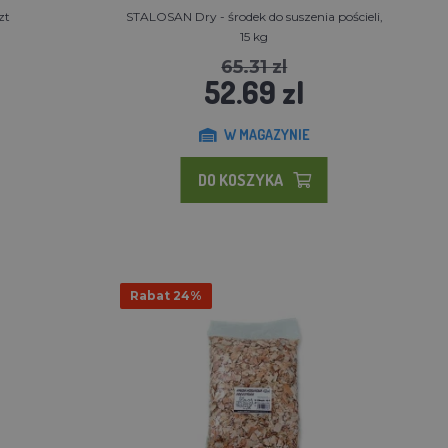
zt
STALOSAN Dry - środek do suszenia pościeli,
15 kg
65.31 zl
52.69 zl
W MAGAZYNIE
DO KOSZYKA
Rabat 24%