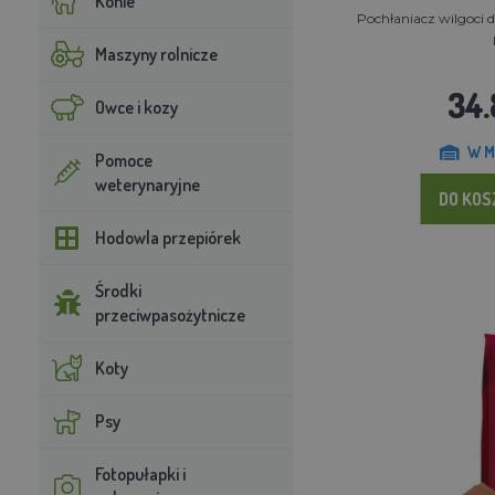
Konie
Pochłaniacz wilgoci d
Maszyny rolnicze
34.
Owce i kozy
W M
Pomoce
weterynaryjne
DO KO
Hodowla przepiórek
Środki
przeciwpasożytnicze
Koty
Psy
Fotopułapki i