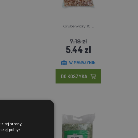
Grube wióry 10 L
7.18 zl
5.44 zl
W MAGAZYNIE
DO KOSZYKA
z tej strony,
zej polityki