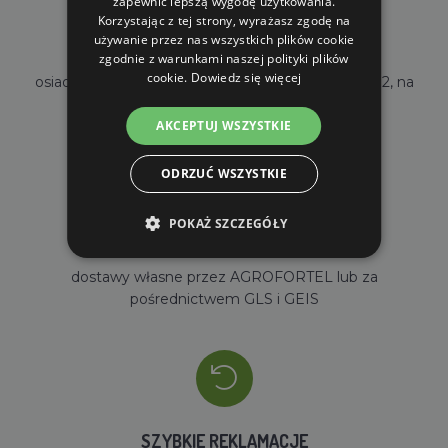
zapewnić lepszą wygodę użytkowania.
Korzystając z tej strony, wyrażasz zgodę na
używanie przez nas wszystkich plików cookie
WŁASNY MAGAZYN
zgodnie z warunkami naszej polityki plików
cookie.
Dowiedz się więcej
osiadamy własny magazyn o powierzchni 2000m2, na
stanie mamy ponad 35000 sztuk towarów
AKCEPTUJ WSZYSTKIE
ODRZUĆ WSZYSTKIE
POKAŻ SZCZEGÓŁY
SZYBKA DOSTAWA
dostawy własne przez AGROFORTEL lub za
pośrednictwem GLS i GEIS
SZYBKIE REKLAMACJE