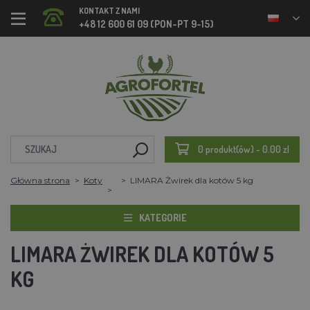
KONTAKT Z NAMI
+48 12 600 61 09 (PON-PT 9-15)
0 produkt(ów) - 0.00 zl
Główna strona
Koty
LIMARA Żwirek dla kotów 5 kg
KATEGORIE
LIMARA ŻWIREK DLA KOTÓW 5
KG