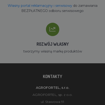
Własny portal reklamacyjny i serwisowy
do zamawiania
BEZPŁATNEGO odbioru serwisowego
ROZWÓJ WŁASNY
tworzymy własną markę produktów
KONTAKTY
AGROFORTEL, s.r.o.
AGROFORTEL, sp. z o.o.
ul. Stawowa 91