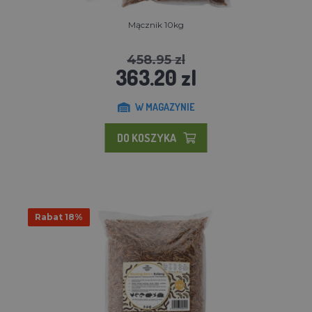
Mącznik 10kg
458.95 zl
363.20 zl
W MAGAZYNIE
DO KOSZYKA
Rabat 18%