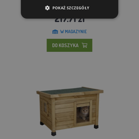
POKAŻ SZCZEGÓŁY
262.51 zl
217.71 zl
W MAGAZYNIE
DO KOSZYKA