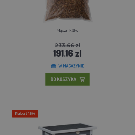
Mącznik 5kg
233.66 zl
191.16 zl
W MAGAZYNIE
DO KOSZYKA
Rabat 15%