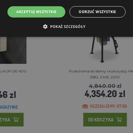
Rabat 10%
Bezpłatna wysyłka
AKCEPTUJ WSZYSTKIE
ODRZUĆ WSZYSTKIE
POKAŻ SZCZEGÓŁY
rki AGR-DE-60G
Przecinarka do słomy i kukurydzy Me
3582, 3 kW, 220V
4,840.00 zl
4,354.20 zl
46 zl
OCZEKUJEMY: 07.08.
AGAZYNIE
SZYKA
DO KOSZYKA