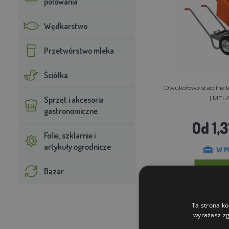
polowania
Wędkarstwo
Przetwórstwo mleka
Ściółka
Dwukołowe stabilne koł
| MELA
Sprzęt i akcesoria
gastronomiczne
Od 1,3
Folie, szklarnie i
artykuły ogrodnicze
W M
Bazar
DO KO
Ta strona ko
wyrażasz zg