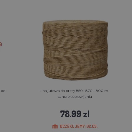
 do
Lina jutowa do prasy 850 i 870 - 800 m -
sznurek do owijania
78.99 zl
OCZEKUJEMY: 02.03.