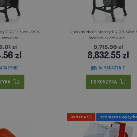
sty PROFI, 3kW, 220V,
Prasa do zboża Melasty PROFI, 3kW,
0cm x 18c...
średnica 30cm x 18c...
6.01 zl
9,715.98 zl
.56 zl
8,832.55 zl
AGAZYNIE
W MAGAZYNIE
SZYKA
DO KOSZYKA
Rabat 43%
Bezpłatna wysyłk