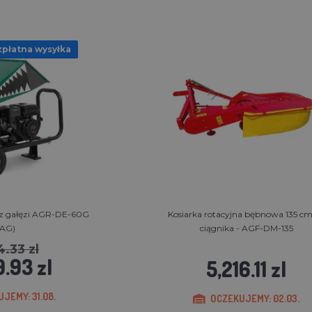
płatna wysyłka
cz gałęzi AGR-DE-60G
Kosiarka rotacyjna bębnowa 135 cm
7AG)
ciągnika - AGF-DM-135
4.33 zl
.93 zl
5,216.11 zl
JEMY: 31.08.
OCZEKUJEMY: 02.03.