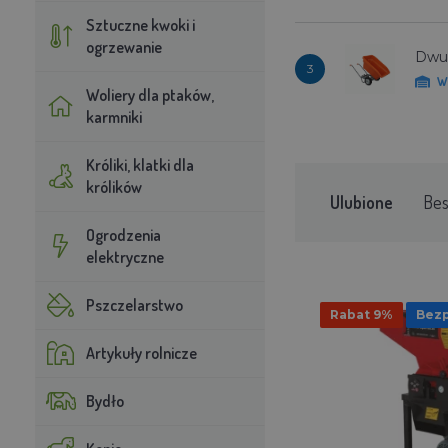
Sztuczne kwoki i
ogrzewanie
Dwuk
3
W
Woliery dla ptaków,
karmniki
Króliki, klatki dla
królików
Ulubione
Bes
Ogrodzenia
elektryczne
Pszczelarstwo
Rabat 9%
Bezp
Artykuły rolnicze
Bydło