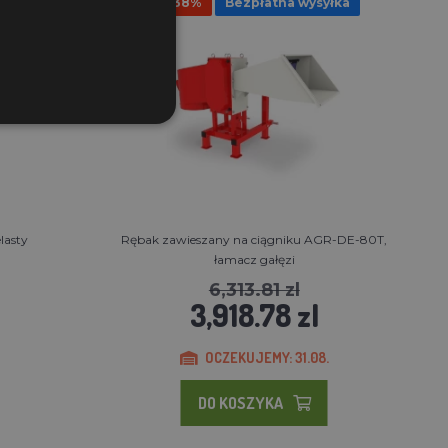
Rabat 38%
Bezpłatna wysyłka
lasty
Rębak zawieszany na ciągniku AGR-DE-80T,
łamacz gałęzi
6,313.81 zl
3,918.78 zl
OCZEKUJEMY: 31.08.
DO KOSZYKA