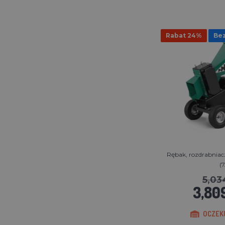
Rabat 24%
Bez
Rębak, rozdrabnia
(
5,03
3,809
OCZEKU