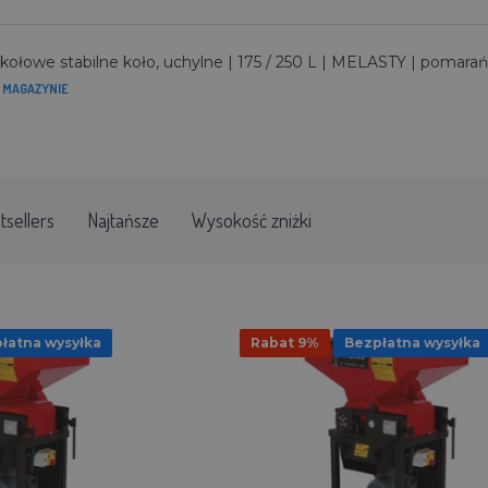
ołowe stabilne koło, uchylne | 175 / 250 L | MELASTY | pomar
 MAGAZYNIE
tsellers
Najtańsze
Wysokość zniżki
łatna wysyłka
Rabat 9%
Bezpłatna wysyłka