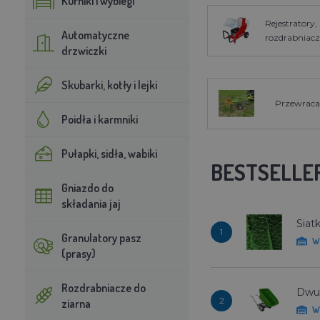
Kurniki i wybiegi
Rejestratory,
Automatyczne
rozdrabniacz
drzwiczki
Skubarki, kotły i lejki
Przewraca
Poidła i karmniki
Pułapki, sidła, wabiki
BESTSELLE
Gniazdo do
składania jaj
Siat
1
Granulatory pasz
W
(prasy)
Rozdrabniacze do
Dwuk
2
ziarna
W