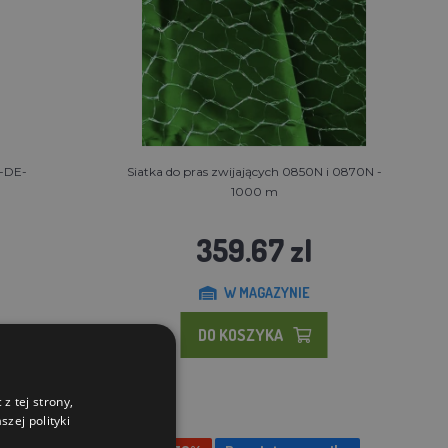
R-DE-
Siatka do pras zwijających 0850N i 0870N -
1000 m
359.67 zl
W MAGAZYNIE
DO KOSZYKA
z tej strony,
zej polityki