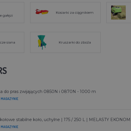
Kosiarki za ciągnikiem
e gałęzi
cze siana
Kruszarki do zboża
RS
ka do pras zwijających 0850N i 0870N - 1000 m
 MAGAZYNIE
ołowe stabilne koło, uchylne | 175 / 250 L | MELASTY EKONO
 MAGAZYNIE