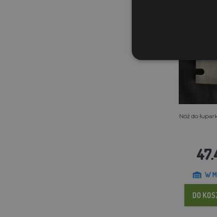
Nóż do łupa
47.
W M
DO KO