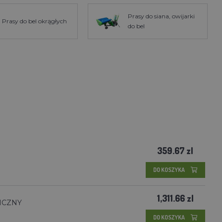
Prasy do siana, owijarki
Prasy do bel okrągłych
do bel
359.67 zl
DO KOSZYKA
1,311.66 zl
MICZNY
DO KOSZYKA