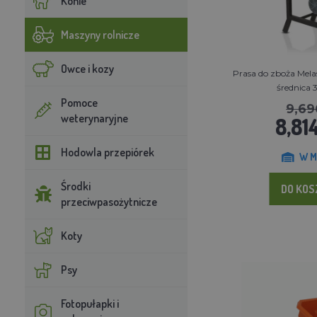
Konie
Maszyny rolnicze
Owce i kozy
Prasa do zboża Mela
średnica 3
Pomoce
9,69
weterynaryjne
8,814
Hodowla przepiórek
W M
Środki
DO KO
przeciwpasożytnicze
Koty
Psy
Fotopułapki i