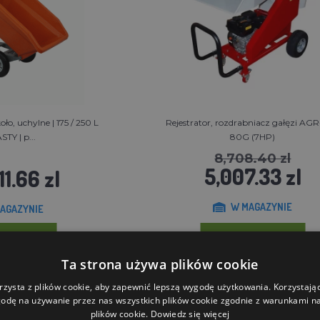
o, uchylne | 175 / 250 L
Rejestrator, rozdrabniacz gałęzi AG
STY | p...
80G (7HP)
8,708.40 zl
5,007.33 zl
11.66 zl
W MAGAZYNIE
AGAZYNIE
SZYKA
DO KOSZYKA
Ta strona używa plików cookie
rzysta z plików cookie, aby zapewnić lepszą wygodę użytkowania. Korzystając 
odę na używanie przez nas wszystkich plików cookie zgodnie z warunkami nas
plików cookie.
Dowiedz się więcej