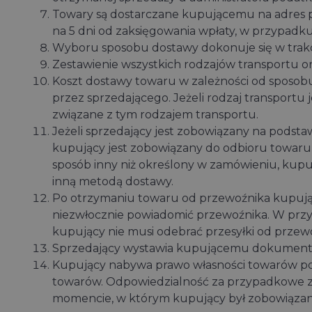
Towary są dostarczane kupującemu na adres p
na 5 dni od zaksięgowania wpłaty, w przypadku
Wyboru sposobu dostawy dokonuje się w trakc
Zestawienie wszystkich rodzajów transportu o
Koszt dostawy towaru w zależności od sposob
przez sprzedającego. Jeżeli rodzaj transportu
związane z tym rodzajem transportu.
Jeżeli sprzedający jest zobowiązany na pods
kupujący jest zobowiązany do odbioru towaru
sposób inny niż określony w zamówieniu, kupu
inną metodą dostawy.
Po otrzymaniu towaru od przewoźnika kupując
niezwłocznie powiadomić przewoźnika. W przy
kupujący nie musi odebrać przesyłki od przew
Sprzedający wystawia kupującemu dokument p
Kupujący nabywa prawo własności towarów popr
towarów. Odpowiedzialność za przypadkowe zn
momencie, w którym kupujący był zobowiązany