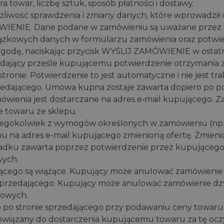
towar, liczbę sztuk, sposób płatności i dostawy.
iwość sprawdzenia i zmiany danych, które wprowadził 
MÓWIENIE. Dane podane w zamówieniu są uważane przez
iązkowych danych w formularzu zamówienia oraz potwier
zgodę, naciskając przycisk WYŚLIJ ZAMÓWIENIE w ostat
dający prześle kupującemu potwierdzenie otrzymania z
tronie. Potwierdzenie to jest automatyczne i nie jest 
edającego. Umowa kupna zostaje zawarta dopiero po po
ówienia jest dostarczane na adres e‑mail kupującego. 
e towaru ze sklepu.
tóregokolwiek z wymogów określonych w zamówieniu (np.
mu na adres e-mail kupującego zmienioną ofertę. Zmien
dku zawarta poprzez potwierdzenie przez kupującego pr
wych.
jącego są wiążące. Kupujący może anulować zamówienie
sprzedającego. Kupujący może anulować zamówienie dz
lowych.
po stronie sprzedającego przy podawaniu ceny towaru 
obowiązany do dostarczenia kupującemu towaru za tę ocz