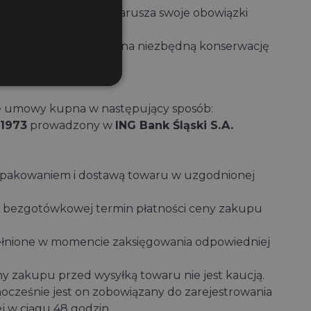
ta lub jeśli kupujący narusza swoje obowiązki
zególności ze względu na niezbędną konserwację
on trzecich.
ie umowy kupna w następujący sposób:
 1973
prowadzony w
ING Bank Śląski S.A.
opakowaniem i dostawą towaru w uzgodnionej
i bezgotówkowej termin płatności ceny zakupu
ełnione w momencie zaksięgowania odpowiedniej
ny zakupu przed wysyłką towaru nie jest kaucją.
cześnie jest on zobowiązany do zarejestrowania
j w ciągu 48 godzin.