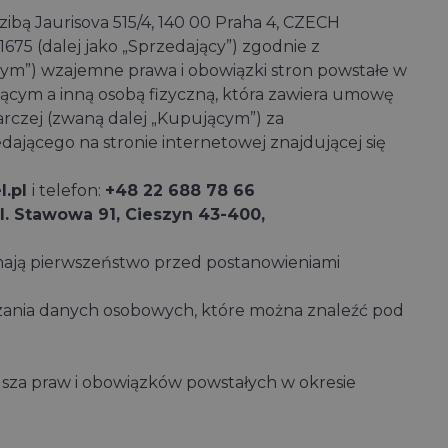
edzibą Jaurisova 515/4, 140 00 Praha 4, CZECH
675 (dalej jako „Sprzedający”) zgodnie z
lnym”) wzajemne prawa i obowiązki stron powstałe w
cym a inną osobą fizyczną, która zawiera umowę
rczej (zwaną dalej „Kupującym”) za
jącego na stronie internetowej znajdującej się
l.pl
i telefon:
+48 22 688 78 66
l. Stawowa 91, Cieszyn 43-400,
ają pierwszeństwo przed postanowieniami
zania danych osobowych, które można znaleźć pod
sza praw i obowiązków powstałych w okresie