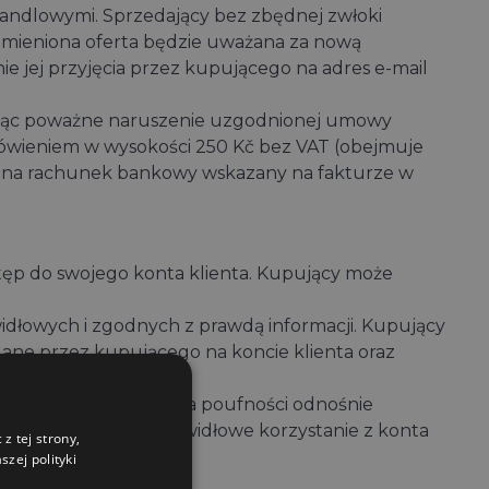
handlowymi. Sprzedający bez zbędnej zwłoki
 Zmieniona oferta będzie uważana za nową
jej przyjęcia przez kupującego na adres e-mail
ając poważne naruszenie uzgodnionej umowy
ówieniem w wysokości 250 Kč bez VAT (obejmuje
aty na rachunek bankowy wskazany na fakturze w
tęp do swojego konta klienta. Kupujący może
widłowych i zgodnych z prawdą informacji. Kupujący
dane przez kupującego na koncie klienta oraz
owiązany do zachowania poufności odnośnie
edzialności za nieprawidłowe korzystanie z konta
z tej strony,
zej polityki