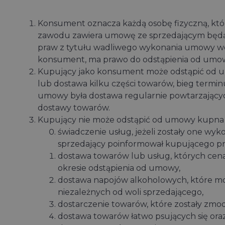
Konsument oznacza każdą osobę fizyczną, któ
zawodu zawiera umowę ze sprzedającym będąc
praw z tytułu wadliwego wykonania umowy wob
konsument, ma prawo do odstąpienia od umo
Kupujący jako konsument może odstąpić od um
lub dostawa kilku części towarów, bieg termin
umowy była dostawa regularnie powtarzających
dostawy towarów.
Kupujący nie może odstąpić od umowy kupna 
świadczenie usług, jeżeli zostały one 
sprzedający poinformował kupującego pr
dostawa towarów lub usług, których cena
okresie odstąpienia od umowy,
dostawa napojów alkoholowych, które mog
niezależnych od woli sprzedającego,
dostarczenie towarów, które zostały zmo
dostawa towarów łatwo psujących się oraz