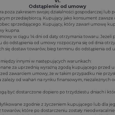
VI.
Odstąpienie od umowy
ra poza zakresem swojej działalności gospodarczej lub
ym przedsiębiorcą. Kupujący jako konsument zawsze d
ec sprzedającego. Kupujący, który zawarł umowę kupna
wy kupna.
owy w ciągu 14 dni od daty otrzymania towaru. Jeżeli
u do odstąpienia od umowy rozpoczyna się od dnia otrzym
 się dostaw towarów, bieg terminu do odstąpienia od 
między innymi w następujących warunkach:
wykonane za uprzednią wyraźną zgodą kupującego przed 
zed zawarciem umowy, że w takim przypadku nie przys
 zależy od wahań na rynku finansowym, niezależnych od
ą być dostarczone dopiero po trzydziestu dniach i kt
dyfikowane zgodnie z życzeniem kupującego lub dla jeg
 towarów, które po dostarczeniu zostały nieodwracalnie