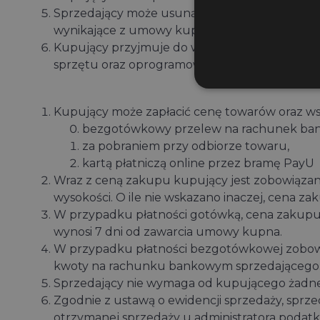
Sprzedający może usunąć konto klienta, w szcze
wynikające z umowy kupna i niniejszych war
Kupujący przyjmuje do wiadomości, że konto k
sprzętu oraz oprogramowania sprzedającego, e
Kupujący może zapłacić cenę towarów oraz ws
bezgotówkowy przelew na rachunek ban
za pobraniem przy odbiorze towaru,
kartą płatniczą online przez bramę PayU
Wraz z ceną zakupu kupujący jest zobowiąza
wysokości. O ile nie wskazano inaczej, cena z
W przypadku płatności gotówką, cena zakupu 
wynosi 7 dni od zawarcia umowy kupna.
W przypadku płatności bezgotówkowej zobowi
kwoty na rachunku bankowym sprzedającego
Sprzedający nie wymaga od kupującego żadnej z
Zgodnie z ustawą o ewidencji sprzedaży, spr
otrzymanej sprzedaży u administratora podatk