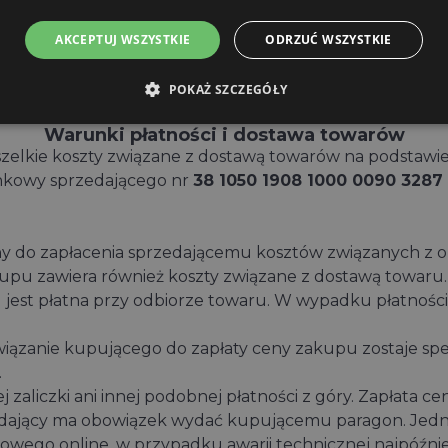
gólności jeżeli kupujący nie korzysta już z konta klien
AKCEPTUJ WSZYSTKIE
ODRZUĆ WSZYSTKIE
unków handlowych.
lientami może nie być dostępne w sposób ciągły, w szc
w. niezbędną konserwację sprzętu i oprogramowania str
POKAŻ SZCZEGÓŁY
V.
Warunki płatności i dostawa towarów
zelkie koszty związane z dostawą towarów na podstaw
kowy sprzedającego nr
38 1050 1908 1000 0090 3287
ny do zapłacenia sprzedającemu kosztów związanych z 
akupu zawiera również koszty związane z dostawą towaru.
jest płatna przy odbiorze towaru. W wypadku płatnośc
ązanie kupującego do zapłaty ceny zakupu zostaje sp
.
aliczki ani innej podobnej płatności z góry. Zapłata ce
zedający ma obowiązek wydać kupującemu paragon. Jedno
owego online, w przypadku awarii technicznej najpóźnie