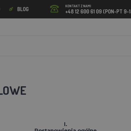
KONTAKT Z NAMI
O
BLOG
+48 12 600 61 09 (PON-PT 9-1
DLOWE
I.
Postanowienia ogólne