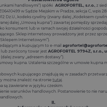
unkami handlowymi“) spółki
AGROFORTEL, s.r.o.
, z si
06410499 w Sądzie Miejskim w Pradze, sekcja C, wpis 281
/2012 Dz.U., kodeks cywilny (zwany dalej „Kodeksem cywi
nej dalej „Umową kupna”) zawartej pomiędzy sprzedają
ako konsument lub w ramach swojej działalności gospoda
cego. Sklep internetowy prowadzony jest przez sprzeda
 „Sklepem Internetowym”).
edającym a kupującym to e-mail
agrofortel@agroforte
 lub zwrócony towar jest
AGROFORTEL 9794Z, s.r.o., u
(dalej zwany „adresem dostawy”).
 umowy kupna. Ustalenia szczególne w umowie kupna m
sobowych kupującego znajdują się w zasadach przetwar
y można znaleźć na stronie
tutaj
.
 są zawierane w języku czeskim.
ienie warunków handlowych. Postanowienie to nie naru
handlowych.
II.