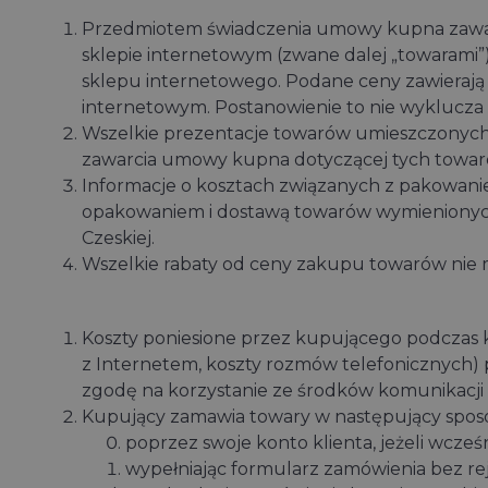
Przedmiotem świadczenia umowy kupna zawart
sklepie internetowym (zwane dalej „towarami”)
sklepu internetowego. Podane ceny zawierają 
internetowym. Postanowienie to nie wyklucz
Wszelkie prezentacje towarów umieszczonych w
zawarcia umowy kupna dotyczącej tych towar
Informacje o kosztach związanych z pakowani
opakowaniem i dostawą towarów wymienionych 
Czeskiej.
Wszelkie rabaty od ceny zakupu towarów nie m
Koszty poniesione przez kupującego podczas 
z Internetem, koszty rozmów telefonicznych) p
zgodę na korzystanie ze środków komunikacji 
Kupujący zamawia towary w następujący spos
poprzez swoje konto klienta, jeżeli wcześ
wypełniając formularz zamówienia bez reje