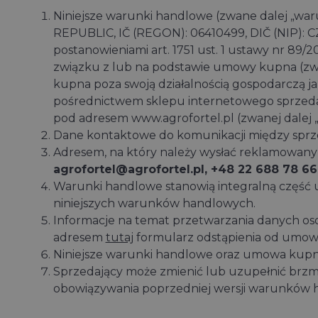
Niniejsze warunki handlowe (zwane dalej „war
REPUBLIC, IČ (REGON): 06410499, DIČ (NIP): CZ
postanowieniami art. 1751 ust. 1 ustawy nr 89
związku z lub na podstawie umowy kupna (zwa
kupna poza swoją działalnością gospodarczą j
pośrednictwem sklepu internetowego sprzedają
pod adresem www.agrofortel.pl (zwanej dalej
Dane kontaktowe do komunikacji między sprz
Adresem, na który należy wysłać reklamowany
agrofortel@agrofortel.pl, +48 22 688 78 66
Warunki handlowe stanowią integralną część
niniejszych warunków handlowych.
Informacje na temat przetwarzania danych o
adresem
tutaj
formularz odstąpienia od umow
Niniejsze warunki handlowe oraz umowa kupna
Sprzedający może zmienić lub uzupełnić brzm
obowiązywania poprzedniej wersji warunków 