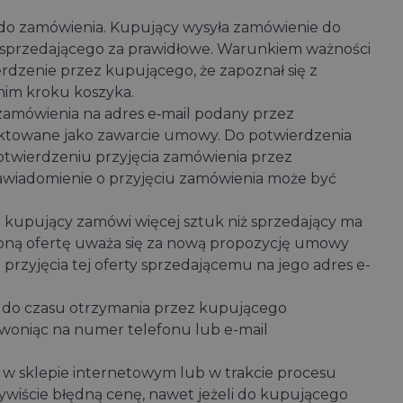
do zamówienia. Kupujący wysyła zamówienie do
 sprzedającego za prawidłowe. Warunkiem ważności
dzenie przez kupującego, że zapoznał się z
nim kroku koszyka.
amówienia na adres e‑mail podany przez
traktowane jako zawarcie umowy. Do potwierdzenia
twierdzeniu przyjęcia zamówienia przez
Zawiadomienie o przyjęciu zamówienia może być
 kupujący zamówi więcej sztuk niż sprzedający ma
ioną ofertę uważa się za nową propozycję umowy
zyjęcia tej oferty sprzedającemu na jego adres e-
 do czasu otrzymania przez kupującego
woniąc na numer telefonu lub e-mail
w sklepie internetowym lub w trakcie procesu
ywiście błędną cenę, nawet jeżeli do kupującego