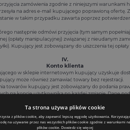
rzyjęcia zamówienia zgodnie z niniejszymi warunkami 
przesyła na adres e-mail kupującego poprawioną ofertę.
nie w takim przypadku zawarta poprzez potwierdzenie 
órego następnie odmówi przyjęcia (tym samym popełni
ej (opłaty manipulacyjnej) związanej z nieudanym zam
yłki). Kupujący jest zobowiązany do uiszczenia tej opł
IV.
Konto klienta
pującego w sklepie internetowym kupujący uzyskuje dos
pujący może również zamawiać towary bez rejestracji.
iania towarów kupujący jest zobowiązany do podania pra
nych na koncie użytkownika po każdej zmianie. Dane po
je za prawidłowe.
Ta strona używa plików cookie
a pomocą nazwy użytkownika i hasła. Kupujący jest zob
o swojego konta klienta. Sprzedający nie ponosi odpowi
rzysta z plików cookie, aby zapewnić lepszą wygodę użytkowania. Korzystając 
odę na używanie przez nas wszystkich plików cookie zgodnie z warunkami nas
plików cookie.
Dowiedz się więcej
m na korzystanie z konta klienta.