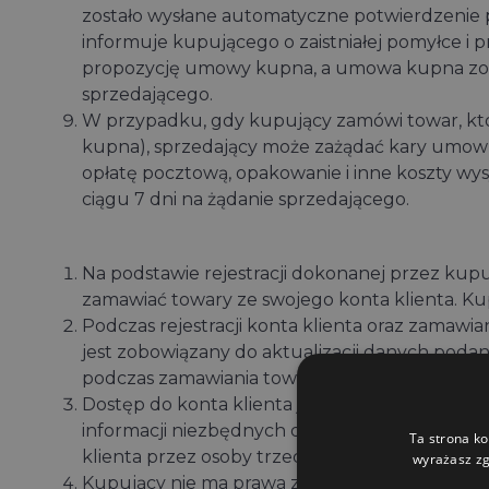
zostało wysłane automatyczne potwierdzenie p
informuje kupującego o zaistniałej pomyłce i 
propozycję umowy kupna, a umowa kupna zosta
sprzedającego.
W przypadku, gdy kupujący zamówi towar, kt
kupna), sprzedający może zażądać kary umown
opłatę pocztową, opakowanie i inne koszty wys
ciągu 7 dni na żądanie sprzedającego.
Na podstawie rejestracji dokonanej przez ku
zamawiać towary ze swojego konta klienta. Ku
Podczas rejestracji konta klienta oraz zamaw
jest zobowiązany do aktualizacji danych poda
podczas zamawiania towarów sprzedający uzna
Dostęp do konta klienta jest zabezpieczony z
informacji niezbędnych do uzyskania dostępu d
Ta strona ko
klienta przez osoby trzecie.
wyrażasz zg
Kupujący nie ma prawa zezwalać osobom trzeci