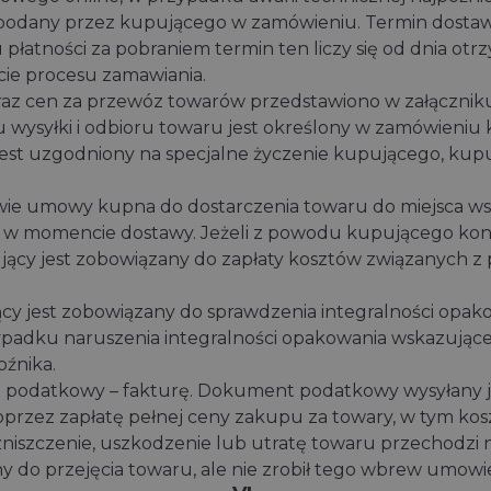
odany przez kupującego w zamówieniu. Termin dostawy 
 płatności za pobraniem termin ten liczy się od dnia otr
ie procesu zamawiania.
raz cen za przewóz towarów przedstawiono w załączniku
u wysyłki i odbioru towaru jest określony w zamówieni
 jest uzgodniony na specjalne życzenie kupującego, kup
tawie umowy kupna do dostarczenia towaru do miejsca 
 w momencie dostawy. Jeżeli z powodu kupującego koni
jący jest zobowiązany do zapłaty kosztów związanych z
y jest zobowiązany do sprawdzenia integralności opak
padku naruszenia integralności opakowania wskazująceg
oźnika.
odatkowy – fakturę. Dokument podatkowy wysyłany jes
zez zapłatę pełnej ceny zakupu za towary, w tym kosz
iszczenie, uszkodzenie lub utratę towaru przechodzi
 do przejęcia towaru, ale nie zrobił tego wbrew umowi