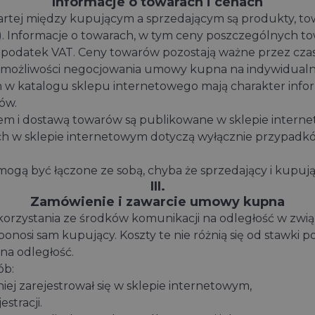
Informacje o towarach i cenach
ej między kupującym a sprzedającym są produkty, towa
. Informacje o towarach, w tym ceny poszczególnych tow
podatek VAT. Ceny towarów pozostają ważne przez czas
a możliwości negocjowania umowy kupna na indywidual
 katalogu sklepu internetowego mają charakter inform
ów.
em i dostawą towarów są publikowane w sklepie interne
w sklepie internetowym dotyczą wyłącznie przypadków,
ogą być łączone ze sobą, chyba że sprzedający i kupują
III.
Zamówienie i zawarcie umowy kupna
korzystania ze środków komunikacji na odległość w zw
onosi sam kupujący. Koszty te nie różnią się od stawki
na odległość.
ób:
niej zarejestrował się w sklepie internetowym,
stracji.