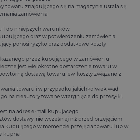
towaru znajdującego się na magazynie ustala się
zymania zamówienia.
 1 do niniejszych warunków.
u kupującego oraz w potwierdzeniu zamówienia
ujący ponosi ryzyko oraz dodatkowe koszty
wskazanego przez kupującego w zamówieniu,
eczne jest wielokrotne dostarczenie towaru w
 powtórną dostawą towaru, ew. koszty związane z
owania towaru i w przypadku jakichkolwiek wad
o na nieautoryzowane wtargnięcie do przesyłki,
t na adres e-mail kupującego.
tów dostawy, nie wcześniej niż przed przejęciem
 na kupującego w momencie przejęcia towaru lub w
e kupna.