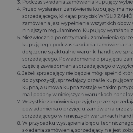
Podczas składania zamówienia kupujący wybiera 
Przed wysłaniem zamówienia kupujący ma możl
sprzedającego, klikając przycisk WYŚLIJ ZA
zamówienia jest wypełnienie wszystkich obow
niniejszym regulaminem. Kupujący wyraża tę 
Niezwłocznie po otrzymaniu zamówienia sprze
kupującego podczas składania zamówienia na s
dołączone są aktualne warunki handlowe sprz
sprzedającego. Powiadomienie o przyjęciu zam
częścią zawiadomienia sprzedającego o wysyłc
Jeżeli sprzedający nie będzie mógł spełnić k
do dyspozycji), sprzedający prześle kupujące
kupna, a umowa kupna zostaje w takim przypa
mail podany w niniejszych warunkach handlo
Wszystkie zamówienia przyjęte przez sprzeda
powiadomienia o przyjęciu zamówienia przez 
sprzedającego w niniejszych warunkach hand
W przypadku wystąpienia błędu technicznego 
składania zamówienia, sprzedający nie jest z