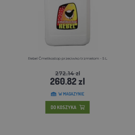
Rebel Čmelíkostop przeciwko trzmielom - 5 L
272.14 zl
260.82 zl
W MAGAZYNIE
DO KOSZYKA