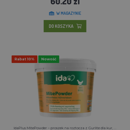
60.20 zl
W MAGAZYNIE
DO KOSZYKA
Rabat 10%
Nowość
IdaPlus MitePowder – proszek na roztocza z Gurlite dla kur, ...