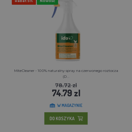
Rabat 5%
Nowość
MiteCleaner - 100% naturalny spray na czerwonego roztocza
(D...
78.72 zl
74.79 zl
W MAGAZYNIE
DO KOSZYKA