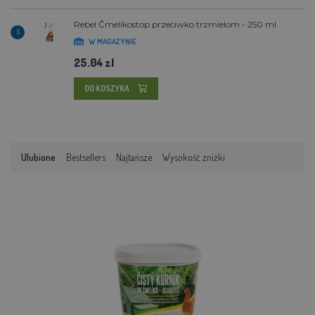
Rebel Čmelíkostop przeciwko trzmielom - 250 ml
3
W MAGAZYNIE
25.04 zl
DO KOSZYKA
Ulubione
Bestsellers
Najtańsze
Wysokość zniżki