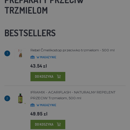
TRZMIELOM
BESTSELLERS
Rebel Čmelíkostop przeciwko trzmielom - 500 ml
1
W MAGAZYNIE
43.54 zl
DO KOSZYKA
IFRAMIX - ACARIFLASH - NATURALNY REPELENT
PRZECIW Trzmielom, 500 ml
2
W MAGAZYNIE
49.95 zl
DO KOSZYKA