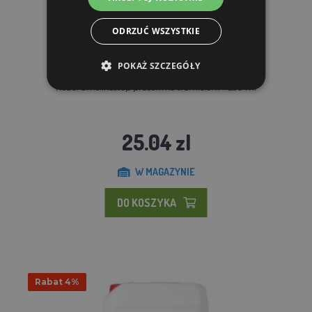
ODRZUĆ WSZYSTKIE
POKAŻ SZCZEGÓŁY
Rebel Čmelíkostop przeciwko trzmielom - 250 ml
25.04 zl
W MAGAZYNIE
DO KOSZYKA
Rabat 4%