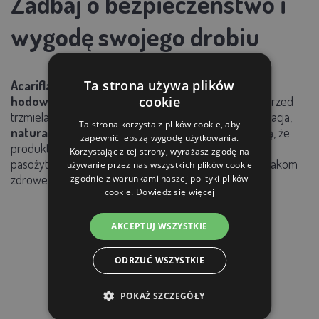
Zadbaj o bezpieczeństwo i
wygodę swojego drobiu
Ta strona używa plików
Acariflash to świetne rozwiązanie dla każdego
cookie
hodowcy
, który chce zabezpieczyć swoją hodowlę przed
trzmielami
bez ingerencji chemicznej.
Prosta aplikacja,
Ta strona korzysta z plików cookie, aby
naturalny skład
i
niezawodne działanie
sprawiają, że
zapewnić lepszą wygodę użytkowania.
produkt ten jest nieocenionym narzędziem w walce z
Korzystając z tej strony, wyrażasz zgodę na
pasożytami. Postaw na naturę i zapewnij swoim kurczakom
używanie przez nas wszystkich plików cookie
zdrowe i bezpieczne środowisko!
zgodnie z warunkami naszej polityki plików
cookie.
Dowiedz się więcej
AKCEPTUJ WSZYSTKIE
ODRZUĆ WSZYSTKIE
PRODUKTY POWIĄZANE
POKAŻ SZCZEGÓŁY