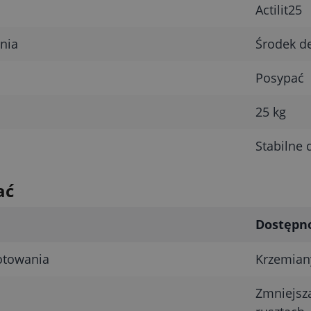
Actilit25
nia
Środek de
Posypać
25 kg
Stabilne 
ać
Dostępn
otowania
Krzemian
Zmniejsza