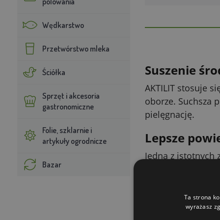
polowania
Wędkarstwo
Przetwórstwo mleka
Suszenie śro
Ściółka
AKTILIT stosuje s
Sprzęt i akcesoria
oborze. Suchsza po
gastronomiczne
pielęgnację.
Folie, szklarnie i
Lepsze powie
artykuły ogrodnicze
Jedną z istotnych
Bazar
powietrza w oborz
Pomaganie w
Ta strona ko
wyrażasz zg
Produkt przeznacz