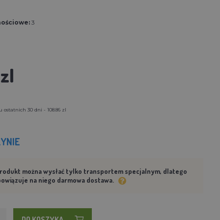
nościowe:
3
zl
ostatnich 30 dni - 108.86 zl
YNIE
rodukt można wysłać tylko transportem specjalnym, dlatego
bowiązuje na niego darmowa dostawa.
DO KOSZYKA