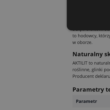
podłogach i ruszta
środowiska bez zb
Bardziej pra
Dzięki efektowi s
to hodowcy, którz
w oborze.
Naturalny s
AKTILIT to natura
roślinne, glinki p
Producent deklaruj
Parametry t
Parametr