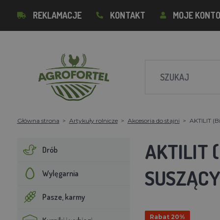
REKLAMACJE
KONTAKT
MOJE KONT
Główna strona
Artykuły rolnicze
Akcesoria do stajni
AKTILIT (B
AKTILIT 
Drób
SUSZĄCY
Wylęgarnia
Pasze, karmy
Rabat 20%