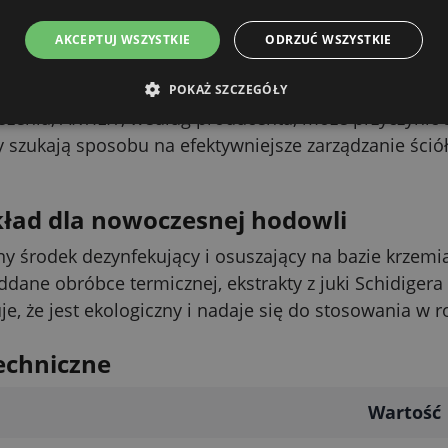
ch. Sprawdza się wszędzie tam, gdzie celem jest zape
ędnych komplikacji w aplikacji.
AKCEPTUJ WSZYSTKIE
ODRZUĆ WSZYSTKIE
ktyczna obsługa i mniejsze zużycie ści
POKAŻ SZCZEGÓŁY
uszenia, AKTILIT, według producenta, może przyczynić
y szukają sposobu na efektywniejsze zarządzanie śció
kład dla nowoczesnej hodowli
lny środek dezynfekujący i osuszający na bazie krzem
oddane obróbce termicznej, ekstrakty z juki Schidige
e, że jest ekologiczny i nadaje się do stosowania w r
echniczne
Wartość