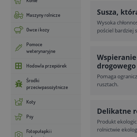
Konie
Susza, któr
Maszyny rolnicze
Wysoka chłonność
Owce i kozy
pościel bardziej
Pomoce
weterynaryjne
Wspieranie
drogowego
Hodowla przepiórek
Pomaga ograniczy
Środki
rusztach.
przeciwpasożytnicze
Koty
Delikatne 
Psy
Produkt ekologic
rolnictwie ekolo
Fotopułapki i