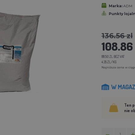
Marka:
ADM
Punkty lojal
136.56 zl
108.86 
88.50 ZL BEZ VAT
4.35 ZL/KG
Najniższa cena w ciągu 
W MAGAZ
Ten p
nie o