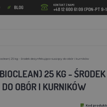
KONTAKT Z NAMI
O
BLOG
+48 12 600 61 09 (PON-PT 9-1
ioclean) 25 kg - środek dezynfekująco-suszący do obór i kurników
(BIOCLEAN) 25 KG - ŚROD
 DO OBÓR I KURNIKÓW
Kod produkt