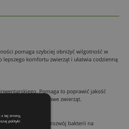
onności pomaga szybciej obniżyć wilgotność w
do lepszego komfortu zwierząt i ułatwia codzienną
a inwentarskiego. Pomaga to poprawić jakość
rażniać drogi oddechowe zwierząt.
z tej strony,
zej polityki
e pomaga ograniczyć rozwój bakterii na