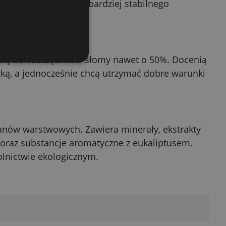
wnienie czystszego i bardziej stabilnego
ółki
 się do oszczędności słomy nawet o 50%. Docenią
łką, a jednocześnie chcą utrzymać dobre warunki
ianów warstwowych. Zawiera minerały, ekstrakty
ra oraz substancje aromatyczne z eukaliptusem.
olnictwie ekologicznym.