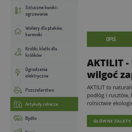
Sztuczne kwoki i
ogrzewanie
Woliery dla ptaków,
karmniki
OPIS
Króliki, klatki dla
królików
AKTILIT
-
Ogrodzenia
wilgoć za
elektryczne
AKTILIT to natur
Pszczelarstwo
podłóg i rusztów,
rolnictwie ekolog
Artykuły rolnicze
Bydło
GŁÓWNE ZALETY