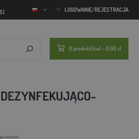
LOGOWANIE/REJESTRACJA
5)
0 produkt(ów) - 0.00 zl
EK DEZYNFEKUJĄCO-
u:
Aktilit25