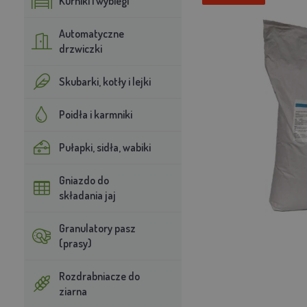
Kurniki i wybiegi
Automatyczne
drzwiczki
Skubarki, kotły i lejki
Poidła i karmniki
Pułapki, sidła, wabiki
Gniazdo do
składania jaj
Granulatory pasz
(prasy)
Rozdrabniacze do
ziarna