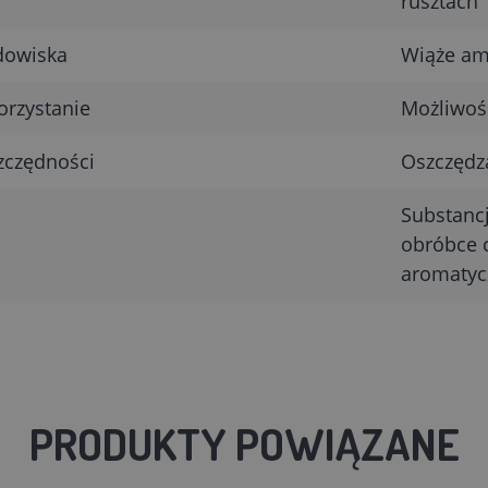
rusztach
odowiska
Wiąże am
orzystanie
Możliwoś
zczędności
Oszczędz
Substancj
obróbce c
aromatycz
PRODUKTY POWIĄZANE