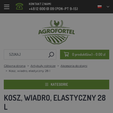
KONTAKT Z NAMI
+48 12 600 61 09 (PON-PT 9-15)
0 produkt(ów) - 0.00 zl
Główna strona
Artykuły rolnicze
Akcesoria do stajni
Kosz, wiadro, elastyczny 28 l
KATEGORIE
KOSZ, WIADRO, ELASTYCZNY 28
L