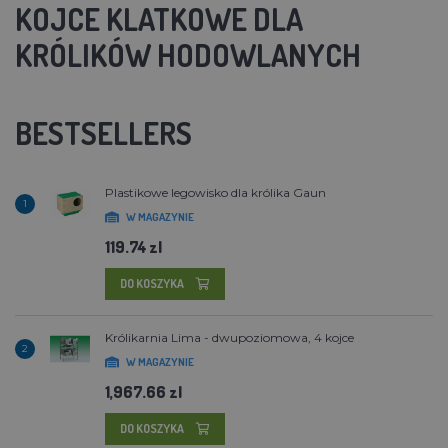
KOJCE KLATKOWE DLA
KRÓLIKÓW HODOWLANYCH
BESTSELLERS
Plastikowe legowisko dla królika Gaun
1
W MAGAZYNIE
119.74 zl
DO KOSZYKA
Królikarnia Lima - dwupoziomowa, 4 kojce
2
W MAGAZYNIE
1,967.66 zl
DO KOSZYKA